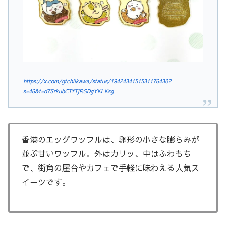
https://x.com/gtchiikawa/status/1942434151531176430?
s=46&t=d7SrkubCTfTjRSDgYKLKsg
香港のエッグワッフルは、卵形の小さな膨らみが
並ぶ甘いワッフル。外はカリッ、中はふわもち
で、街角の屋台やカフェで手軽に味わえる人気ス
イーツです。