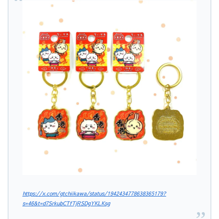
https://x.com/gtchiikawa/status/1942434778638365179?
s=46&t=d7SrkubCTfTjRSDgYKLKsg