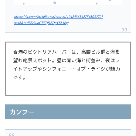
https://x.com/gtchiikawa/status/1942434542754603279?
s=46&t=d7SrkubCTfTjRSDgYKLKsg
香港のビクトリアハーバーは、高層ビル群と海を
望む絶景スポット。昼は青い海と街並み、夜はラ
イトアップやシンフォニー・オブ・ライツが魅力
です。
カンフー