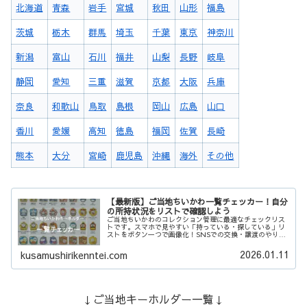
北海道
青森
岩手
宮城
秋田
山形
福島
茨城
栃木
群馬
埼玉
千葉
東京
神奈川
新潟
富山
石川
福井
山梨
長野
岐阜
静岡
愛知
三重
滋賀
京都
大阪
兵庫
奈良
和歌山
鳥取
島根
岡山
広島
山口
香川
愛媛
高知
徳島
福岡
佐賀
長崎
熊本
大分
宮崎
鹿児島
沖縄
海外
その他
【最新版】ご当地ちいかわ一覧チェッカー！自分
の所持状況をリストで確認しよう
ご当地ちいかわのコレクション管理に最適なチェックリス
トです。スマホで見やすい「持っている・探している」リ
ストをボタン一つで画像化！SNSでの交換・譲渡のやり取
りや、コンプリートまでの進捗確認がスムーズになりま
す。あなたのちいかわ集めを強力にサポート！
2026.01.11
kusamushirikenntei.com
↓ご当地キーホルダー一覧↓