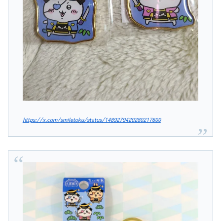
https://x.com/smiletoku/status/1489279420280217600