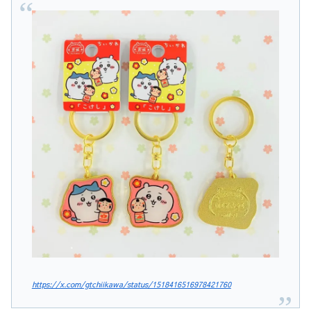
https://x.com/gtchiikawa/status/1518416516978421760