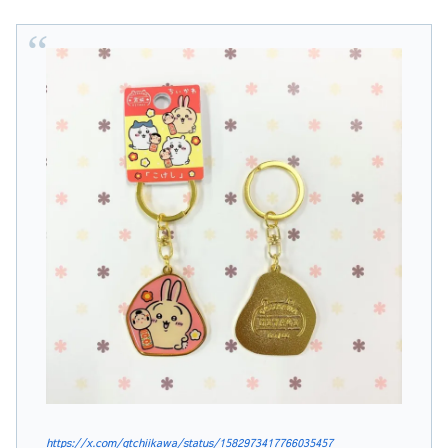
https://x.com/gtchiikawa/status/1582973417766035457