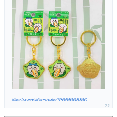
https://x.com/gtchiikawa/status/1518809666825850880