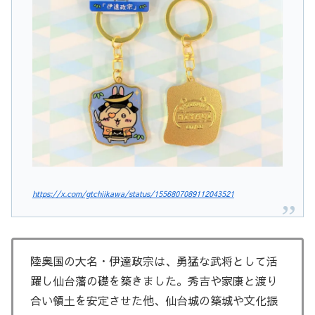
https://x.com/gtchiikawa/status/1556807089112043521
陸奥国の大名・伊達政宗は、勇猛な武将として活
躍し仙台藩の礎を築きました。秀吉や家康と渡り
合い領土を安定させた他、仙台城の築城や文化振