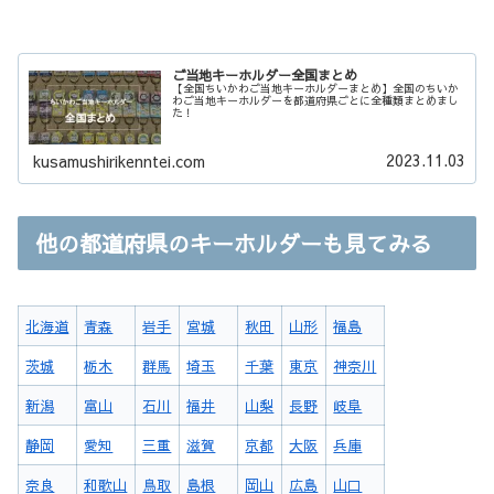
ご当地キーホルダー全国まとめ
【全国ちいかわご当地キーホルダーまとめ】全国のちいか
わご当地キーホルダーを都道府県ごとに全種類まとめまし
た！
2023.11.03
kusamushirikenntei.com
他の都道府県のキーホルダーも見てみる
北海道
青森
岩手
宮城
秋田
山形
福島
茨城
栃木
群馬
埼玉
千葉
東京
神奈川
新潟
富山
石川
福井
山梨
長野
岐阜
静岡
愛知
三重
滋賀
京都
大阪
兵庫
奈良
和歌山
鳥取
島根
岡山
広島
山口