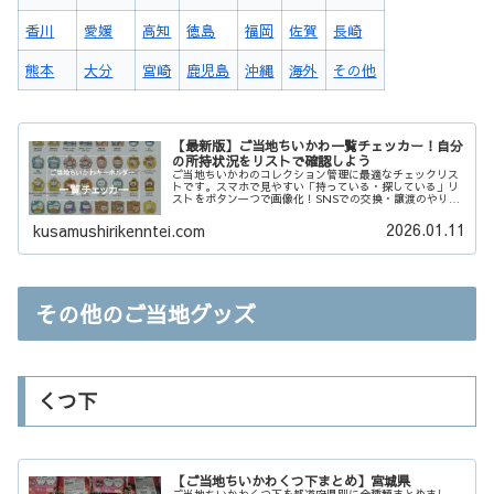
香川
愛媛
高知
徳島
福岡
佐賀
長崎
熊本
大分
宮崎
鹿児島
沖縄
海外
その他
【最新版】ご当地ちいかわ一覧チェッカー！自分
の所持状況をリストで確認しよう
ご当地ちいかわのコレクション管理に最適なチェックリス
トです。スマホで見やすい「持っている・探している」リ
ストをボタン一つで画像化！SNSでの交換・譲渡のやり取
りや、コンプリートまでの進捗確認がスムーズになりま
す。あなたのちいかわ集めを強力にサポート！
2026.01.11
kusamushirikenntei.com
その他のご当地グッズ
くつ下
【ご当地ちいかわくつ下まとめ】宮城県