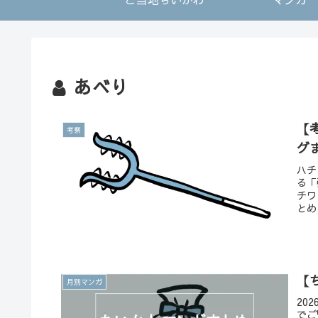
あべり
【
考察
グ
ハチ
る「
チワ
とめ
【
月別マンガ
20
でご