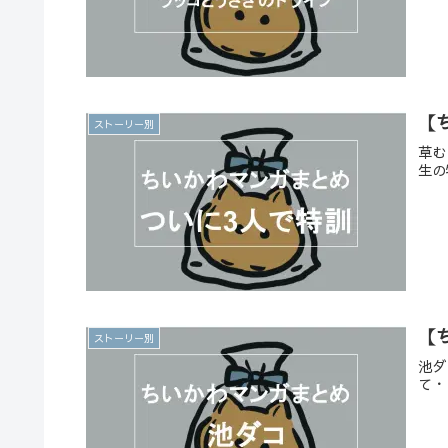
【
ストーリー別
草む
生の
【
ストーリー別
池ダ
て・