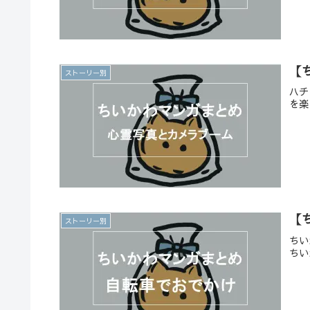
【
ストーリー別
ハチ
を楽
【
ストーリー別
ちい
ちい