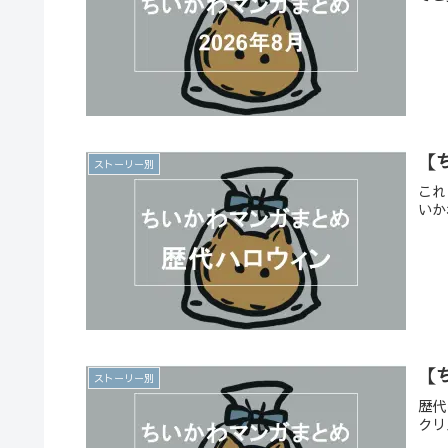
【
ストーリー別
これ
いか
【
ストーリー別
歴代
クリ