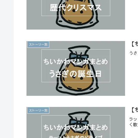
【
ストーリー別
うさ
【
ストーリー別
ラッ
く歌