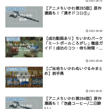
2025.08.10
【アニメちいかわ第265話】原作
アニメちいかわ
漫画も！「湧きドコロ①」
2025.08.08
【成功動画あり】ちいかわパーク
私のちい活
「ミートボールころがし」徹底ガ
イド！成功のコツ・待ち時間・景
品まとめ
2025.08.06
【ご当地ちいかわぬいぐるみまと
ご当地ぬいぐるみ
め】岩手県
2025.08.05
【アニメちいかわ第264話】原作
アニメちいかわ
漫画も！「泡盛コーヒー/二日酔
い」