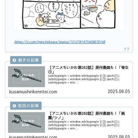
https://x.com/ngnchiikawa/status/1512781475409670148
【アニメちいかわ第262話】原作漫画も！「寄生
①」
(adsbygoogle = window.adsbygoogle || []).push({});
(adsbygoogle = window.adsbygoogle || []).push({});
(adsbygoogle = win...
2025.08.05
kusamushirikenntei.com
【アニメちいかわ第260話】原作漫画も！「純
露/ツノ」
(adsbygoogle = window.adsbygoogle || []).push({});
(adsbygoogle = window.adsbygoogle || []).push({});
(adsbygoogle = win...
2025.08.05
kusamushirikenntei.com