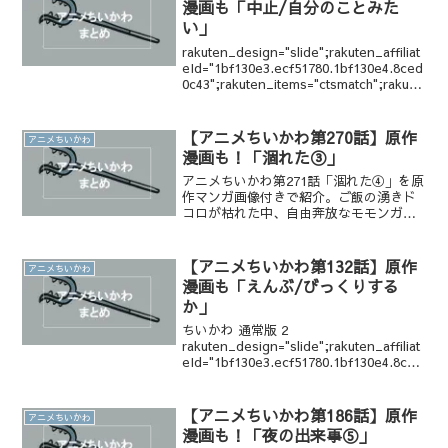
漫画も「中止/自分のことみた
い」
rakuten_design="slide";rakuten_affiliat
eId="1bf130e3.ecf51780.1bf130e4.8ced
0c43";rakuten_items="ctsmatch";rakute
n_genreI...
【アニメちいかわ第270話】原作
アニメちいかわ
漫画も！「涸れた③」
アニメちいかわ第271話「涸れた④」を原
作マンガ画像付きで紹介。ご飯の湧きド
コロが枯れた中、自由奔放なモモンガが
ちいかわにガブリ。ちいかわとのかみ合
わないやり取りやモモンガの謎行動、悲
壮なちいかわの表情！ちいかわが食べら
【アニメちいかわ第132話】原作
アニメちいかわ
れそうになる回です。
漫画も「えんぶ/びっくりする
か」
ちいかわ 通常版 2
rakuten_design="slide";rakuten_affiliat
eId="1bf130e3.ecf51780.1bf130e4.8ced
0c43";rakuten_items="ctsmatch";rak...
【アニメちいかわ第186話】原作
アニメちいかわ
漫画も！「夜の出来事⑤」