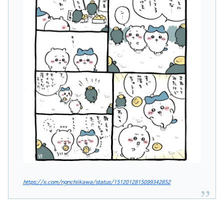
https://x.com/ngnchiikawa/status/1512012815099342852