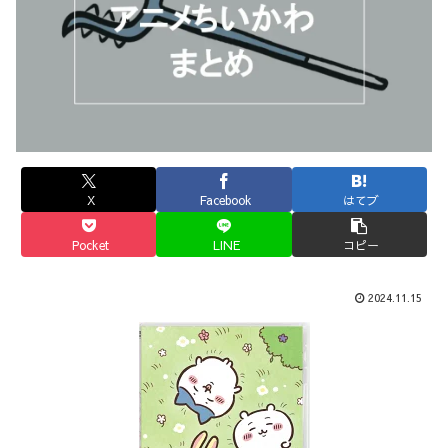
X
Facebook
はてブ
Pocket
LINE
コピー
2024.11.15