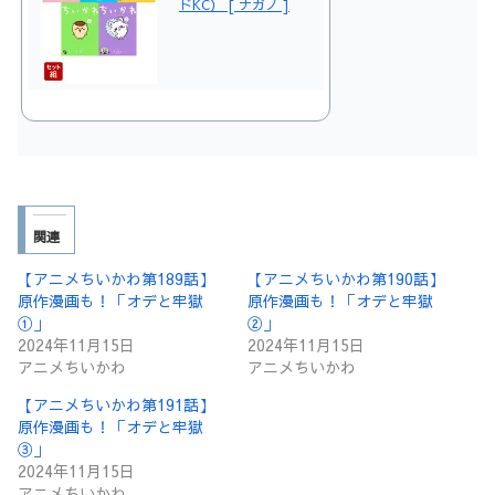
ドKC） [ ナガノ ]
関連
【アニメちいかわ第189話】
【アニメちいかわ第190話】
原作漫画も！「オデと牢獄
原作漫画も！「オデと牢獄
①」
②」
2024年11月15日
2024年11月15日
アニメちいかわ
アニメちいかわ
【アニメちいかわ第191話】
原作漫画も！「オデと牢獄
③」
2024年11月15日
アニメちいかわ