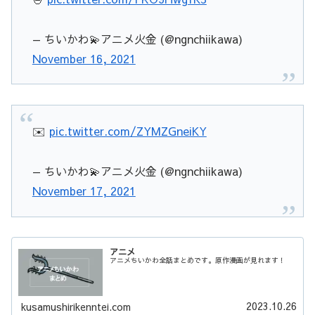
— ちいかわ💫アニメ火金 (@ngnchiikawa)
November 16, 2021
✉️
pic.twitter.com/ZYMZGneiKY
— ちいかわ💫アニメ火金 (@ngnchiikawa)
November 17, 2021
アニメ
アニメちいかわ全話まとめです。原作漫画が見れます！
2023.10.26
kusamushirikenntei.com