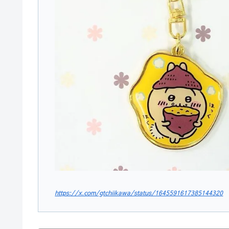
https://x.com/gtchiikawa/status/1645591617385144320