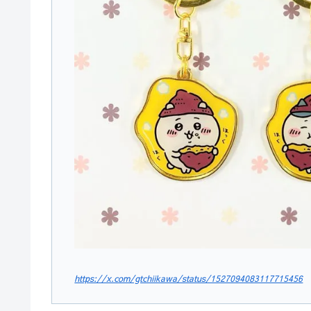
https://x.com/gtchiikawa/status/1527094083117715456