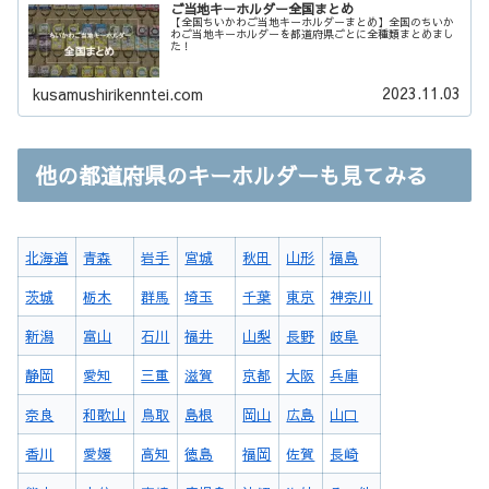
ご当地キーホルダー全国まとめ
【全国ちいかわご当地キーホルダーまとめ】全国のちいか
わご当地キーホルダーを都道府県ごとに全種類まとめまし
た！
2023.11.03
kusamushirikenntei.com
他の都道府県のキーホルダーも見てみる
北海道
青森
岩手
宮城
秋田
山形
福島
茨城
栃木
群馬
埼玉
千葉
東京
神奈川
新潟
富山
石川
福井
山梨
長野
岐阜
静岡
愛知
三重
滋賀
京都
大阪
兵庫
奈良
和歌山
鳥取
島根
岡山
広島
山口
香川
愛媛
高知
徳島
福岡
佐賀
長崎