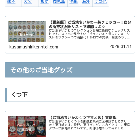
熊本
大分
宮崎
鹿児島
沖縄
海外
その他
【最新版】ご当地ちいかわ一覧チェッカー！自分
の所持状況をリストで確認しよう
ご当地ちいかわのコレクション管理に最適なチェックリス
トです。スマホで見やすい「持っている・探している」リ
ストをボタン一つで画像化！SNSでの交換・譲渡のやり取
りや、コンプリートまでの進捗確認がスムーズになりま
す。あなたのちいかわ集めを強力にサポート！
2026.01.11
kusamushirikenntei.com
その他のご当地グッズ
くつ下
【ご当地ちいかわくつ下まとめ】東京都
ご当地ちいかわくつ下を都道府県別に全種類まとめまし
た！東京都では、雷門、東京パンダ、スカイツリー、東京
タワーが販売されています。新作予想もしてみました！