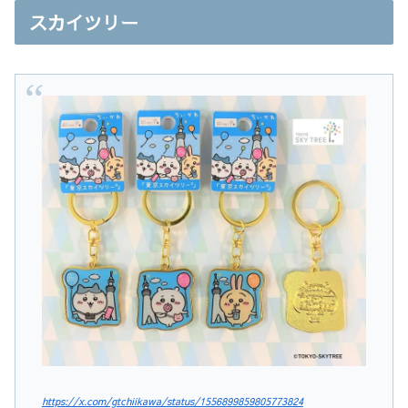
スカイツリー
https://x.com/gtchiikawa/status/1556899859805773824