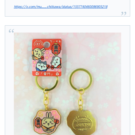
https://x.com/mu___chiikawa/status/1557740460096905218