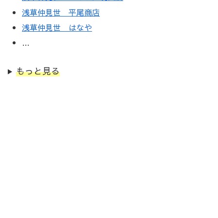
浅草仲見世 平尾商店
浅草仲見世 はなや
…
もっと見る