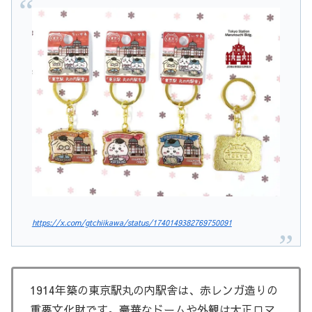
https://x.com/gtchiikawa/status/1740149382769750091
1914年築の東京駅丸の内駅舎は、赤レンガ造りの
重要文化財です。豪華なドームや外観は大正ロマ