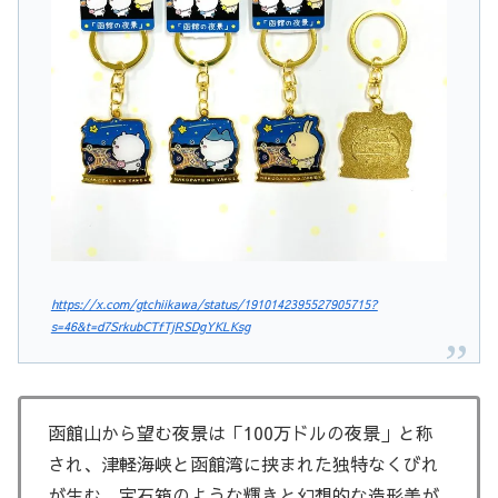
https://x.com/gtchiikawa/status/1910142395527905715?
s=46&t=d7SrkubCTfTjRSDgYKLKsg
函館山から望む夜景は「100万ドルの夜景」と称
され、津軽海峡と函館湾に挟まれた独特なくびれ
が生む、宝石箱のような輝きと幻想的な造形美が