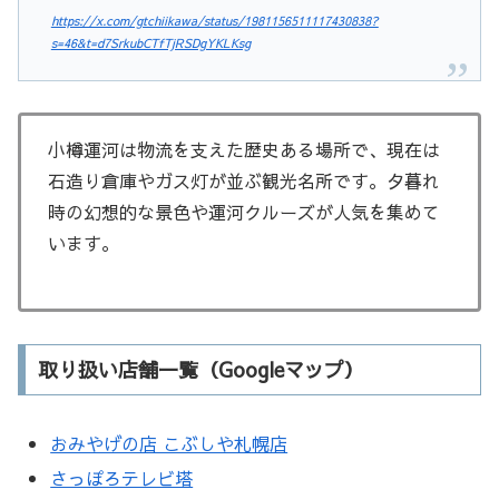
https://x.com/gtchiikawa/status/1981156511117430838?
s=46&t=d7SrkubCTfTjRSDgYKLKsg
小樽運河は物流を支えた歴史ある場所で、現在は
石造り倉庫やガス灯が並ぶ観光名所です。夕暮れ
時の幻想的な景色や運河クルーズが人気を集めて
います。
取り扱い店舗一覧（Googleマップ）
おみやげの店 こぶしや札幌店
さっぽろテレビ塔