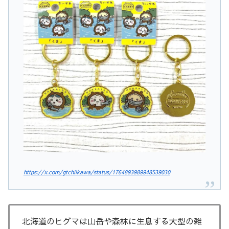
https://x.com/gtchiikawa/status/1764893989948539030
北海道のヒグマは山岳や森林に生息する大型の雑