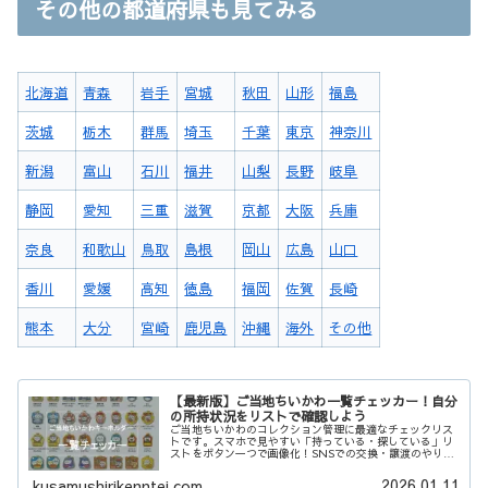
その他の都道府県も見てみる
北海道
青森
岩手
宮城
秋田
山形
福島
茨城
栃木
群馬
埼玉
千葉
東京
神奈川
新潟
富山
石川
福井
山梨
長野
岐阜
静岡
愛知
三重
滋賀
京都
大阪
兵庫
奈良
和歌山
鳥取
島根
岡山
広島
山口
香川
愛媛
高知
徳島
福岡
佐賀
長崎
熊本
大分
宮崎
鹿児島
沖縄
海外
その他
【最新版】ご当地ちいかわ一覧チェッカー！自分
の所持状況をリストで確認しよう
ご当地ちいかわのコレクション管理に最適なチェックリス
トです。スマホで見やすい「持っている・探している」リ
ストをボタン一つで画像化！SNSでの交換・譲渡のやり取
りや、コンプリートまでの進捗確認がスムーズになりま
す。あなたのちいかわ集めを強力にサポート！
2026.01.11
kusamushirikenntei.com