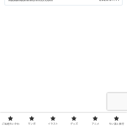
ご当地ちいかわ
マンガ
イラスト
グッズ
アニメ
ちい活と旅行