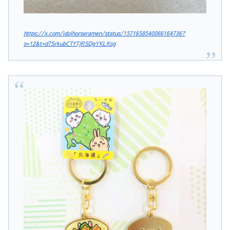
https://x.com/idolhorseramen/status/1571658540066164736?
s=12&t=d7SrkubCTfTjRSDgYKLKsg