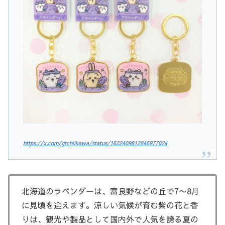
https://x.com/gtchiikawa/status/1622409812846977024
北海道のラベンダーは、富良野などの丘で7〜8月
に見頃を迎えます。涼しい気候が育む紫の花と香
りは、観光や製品として国内外で人気を誇る夏の