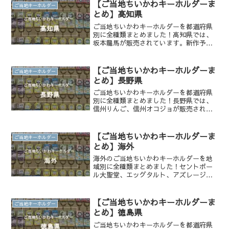
【ご当地ちいかわキーホルダーま
ご当地キーホルダー
とめ】高知県
ご当地ちいかわキーホルダーを都道府県
別に全種類まとめました！高知県では、
坂本龍馬が販売されています。新作予想
もしてみました！
【ご当地ちいかわキーホルダーま
ご当地キーホルダー
とめ】長野県
ご当地ちいかわキーホルダーを都道府県
別に全種類まとめました！長野県では、
信州りんご、信州オコジョが販売されて
います。販売店一覧もまとめています。
【ご当地ちいかわキーホルダーま
ご当地キーホルダー
とめ】海外
海外のご当地ちいかわキーホルダーを地
域別に全種類まとめました！セントポー
ル大聖堂、エッグタルト、アズレージ
ョ、エッグワッフル、ビクトリアハーバ
ー、カンフー、コアラ、カンガルーが販
売されています。
【ご当地ちいかわキーホルダーま
ご当地キーホルダー
とめ】徳島県
ご当地ちいかわキーホルダーを都道府県