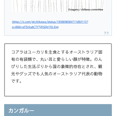
https://x.com/gtchiikawa/status/1958696064711893115?
s=46&t=d7SrkubCTfTjRSDgYKLKsg
コアラはユーカリを主食とするオーストラリア固
有の有袋類で、丸い耳と愛らしい顔が特徴。のん
びりした生活ぶりから国の象徴的存在とされ、観
光やグッズでも人気のオーストラリア代表の動物
です。
カンガルー