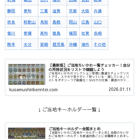
静岡
愛知
三重
滋賀
京都
大阪
兵庫
奈良
和歌山
鳥取
島根
岡山
広島
山口
香川
愛媛
高知
徳島
福岡
佐賀
長崎
熊本
大分
宮崎
鹿児島
沖縄
海外
その他
【最新版】ご当地ちいかわ一覧チェッカー！自分
の所持状況をリストで確認しよう
ご当地ちいかわのコレクション管理に最適なチェックリス
トです。スマホで見やすい「持っている・探している」リ
ストをボタン一つで画像化！SNSでの交換・譲渡のやり取
りや、コンプリートまでの進捗確認がスムーズになりま
す。あなたのちいかわ集めを強力にサポート！
2026.01.11
kusamushirikenntei.com
↓ご当地キーホルダー一覧↓
ご当地キーホルダー全国まとめ
【全国ちいかわご当地キーホルダーまとめ】全国のちいか
わご当地キーホルダーを都道府県ごとに全種類まとめまし