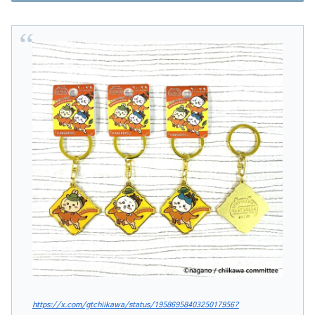
https://x.com/gtchiikawa/status/1958695840325017956?