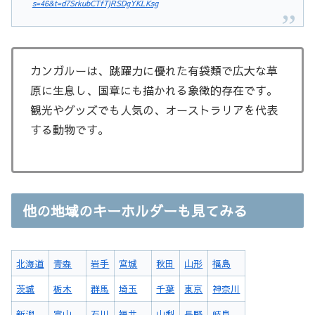
s=46&t=d7SrkubCTfTjRSDgYKLKsg
カンガルーは、跳躍力に優れた有袋類で広大な草
原に生息し、国章にも描かれる象徴的存在です。
観光やグッズでも人気の、オーストラリアを代表
する動物です。
他の地域のキーホルダーも見てみる
北海道
青森
岩手
宮城
秋田
山形
福島
茨城
栃木
群馬
埼玉
千葉
東京
神奈川
新潟
富山
石川
福井
山梨
長野
岐阜