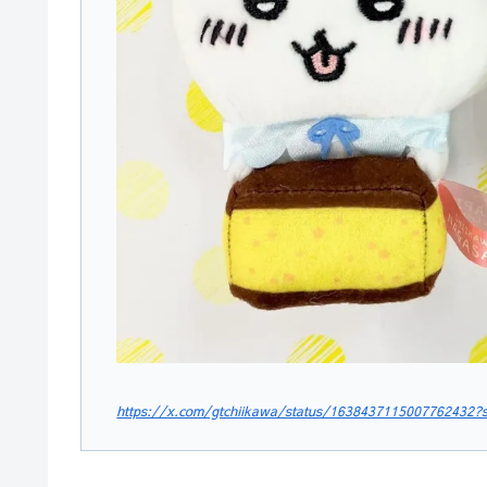
https://x.com/gtchiikawa/status/1638437115007762432