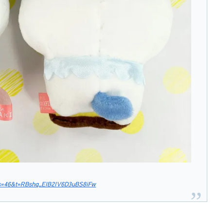
?s=46&t=RBshq_EIB2IV6D3uBS8iFw