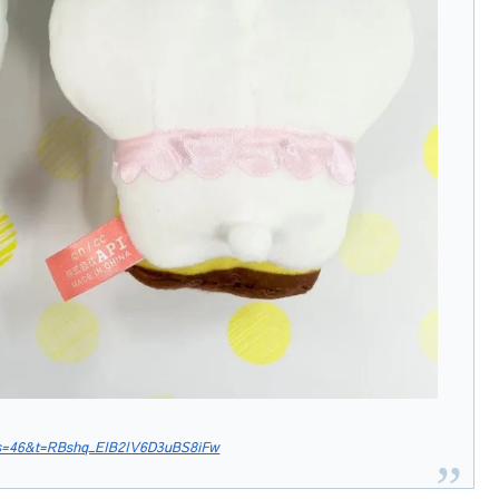
?s=46&t=RBshq_EIB2IV6D3uBS8iFw