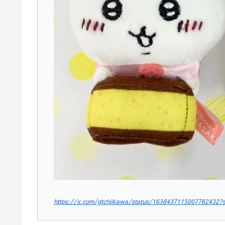
https://x.com/gtchiikawa/status/1638437115007762432