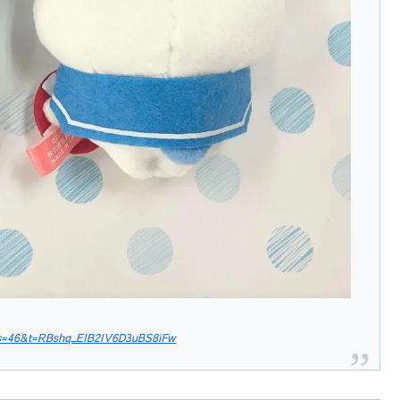
?s=46&t=RBshq_EIB2IV6D3uBS8iFw