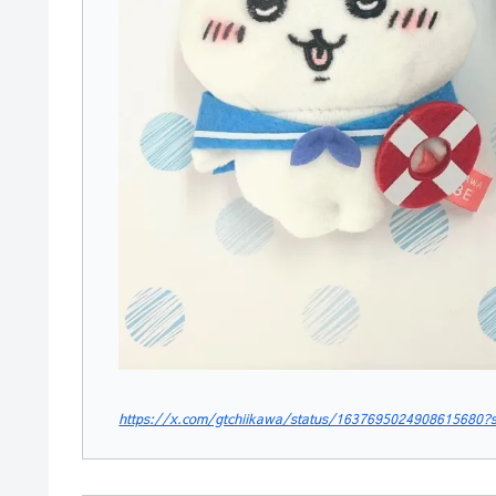
https://x.com/gtchiikawa/status/1637695024908615680