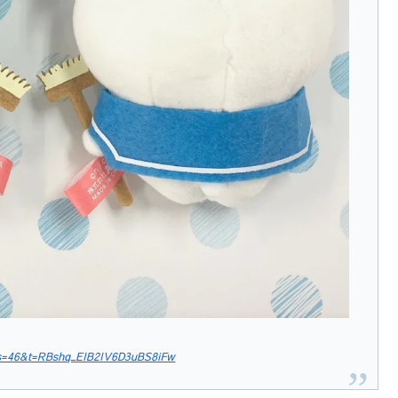
?s=46&t=RBshq_EIB2IV6D3uBS8iFw