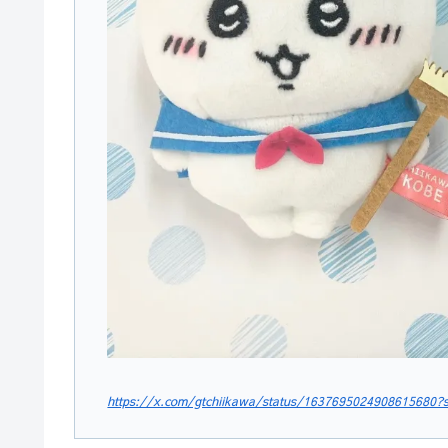
https://x.com/gtchiikawa/status/1637695024908615680