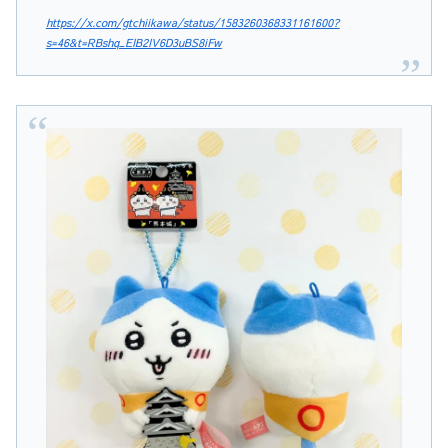
https://x.com/gtchiikawa/status/1583260368331161600?
s=46&t=RBshq_EIB2IV6D3uBS8iFw