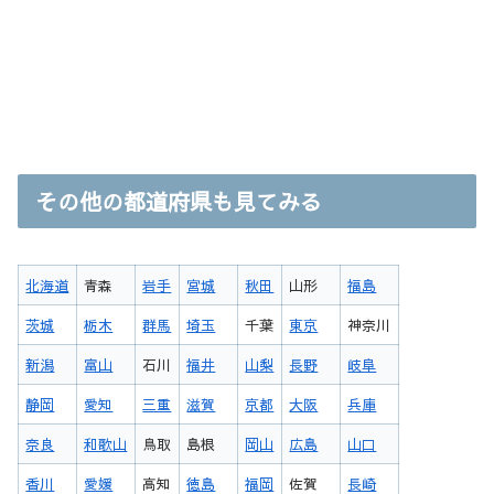
その他の都道府県も見てみる
北海道
青森
岩手
宮城
秋田
山形
福島
茨城
栃木
群馬
埼玉
千葉
東京
神奈川
新潟
富山
石川
福井
山梨
長野
岐阜
静岡
愛知
三重
滋賀
京都
大阪
兵庫
奈良
和歌山
鳥取
島根
岡山
広島
山口
香川
愛媛
高知
徳島
福岡
佐賀
長崎