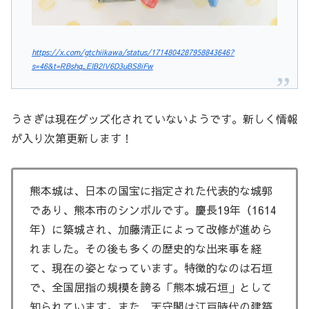
https://x.com/gtchiikawa/status/1714804287958843646?
s=46&t=RBshq_EIB2IV6D3uBS8iFw
うさぎは現在グッズ化されていないようです。新しく情報
が入り次第更新します！
熊本城は、日本の国宝に指定された代表的な城郭
であり、熊本市のシンボルです。慶長19年（1614
年）に築城され、加藤清正によって改修が進めら
れました。その後も多くの歴史的な出来事を経
て、現在の姿となっています。特徴的なのは石垣
で、全国屈指の規模を誇る「熊本城石垣」として
知られています。また、天守閣は江戸時代の建築