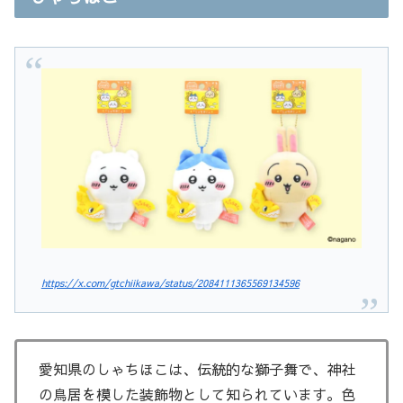
https://x.com/gtchiikawa/status/2084111365569134596
愛知県のしゃちほこは、伝統的な獅子舞で、神社
の鳥居を模した装飾物として知られています。色