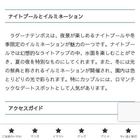
ナイトプールとイルミネーション
ラグーナテンボスは、夜景が楽しめるナイトプールや冬
季限定のイルミネーションが魅力の一つです。ナイトプー
ルでは幻想的なライトアップの中、水面を楽しむことがで
き、夏の夜を特別なものにしてくれます。また、冬には光
の祭典と称されるイルミネーションが開催され、園内は色
とりどりの光で彩られます。特にカップルには、ロマンチ
ックなデートスポットとして人気があります。
アクセスガイド
ラグーナテンボスへ行くには、名鉄蒲郡線の「蒲郡駅」
が最寄り駅となります。蒲郡駅からは、直通バスが運行し
ご当地ちいかわ
マンガ
イラスト
グッズ
アニメ
ちい活と旅行