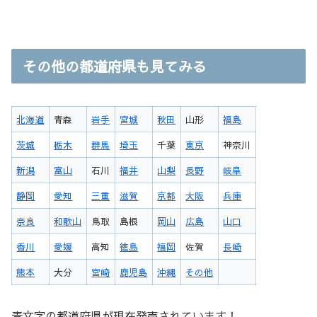
その他の都道府県も見てみる
北海道
青森
岩手
宮城
秋田
山形
福島
茨城
栃木
群馬
埼玉
千葉
東京
神奈川
新潟
富山
石川
福井
山梨
長野
岐阜
静岡
愛知
三重
滋賀
京都
大阪
兵庫
奈良
和歌山
鳥取
島根
岡山
広島
山口
香川
愛媛
高知
徳島
福岡
佐賀
長崎
熊本
大分
宮崎
鹿児島
沖縄
その他
青文字の都道府県が現在発売されています！