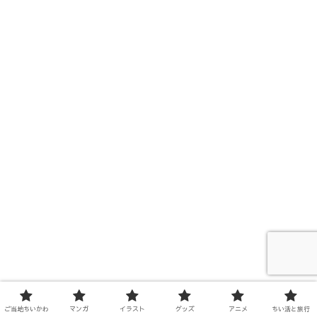
ご当地ちいかわ
マンガ
イラスト
グッズ
アニメ
ちい活と旅行