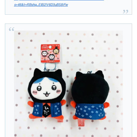
s=46&t=RBshq_EIB2IV6D3uBS8iFw