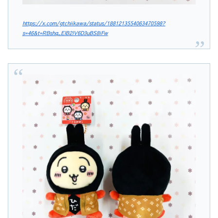
https://x.com/gtchiikawa/status/1881213554063470598?
s=46&t=RBshq_EIB2IV6D3uBS8iFw