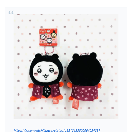
https://x.com/gtchiikawa/status/1881213350006403423?