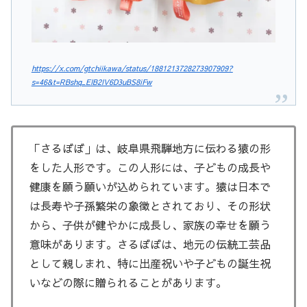
https://x.com/gtchiikawa/status/1881213728273907909?
s=46&t=RBshq_EIB2IV6D3uBS8iFw
「さるぼぼ」は、岐阜県飛騨地方に伝わる猿の形
をした人形です。この人形には、子どもの成長や
健康を願う願いが込められています。猿は日本で
は長寿や子孫繁栄の象徴とされており、その形状
から、子供が健やかに成長し、家族の幸せを願う
意味があります。さるぼぼは、地元の伝統工芸品
として親しまれ、特に出産祝いや子どもの誕生祝
いなどの際に贈られることがあります。