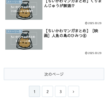
【ちいかわマンガまとめ】くりま
ストーリー別
んじゅうが禁酒⁉︎
2025.03.29
【ちいかわマンガまとめ】［映
ストーリー別
画］人魚の島のひみつ⑥
2025.03.29
次のページ
次
1
2
3
へ