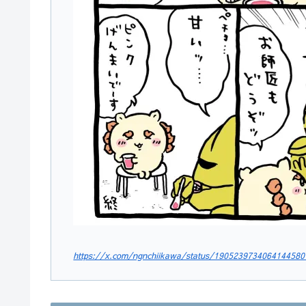
https://x.com/ngnchiikawa/status/1905239734064144580