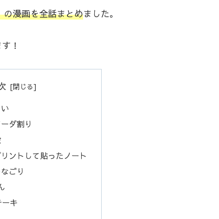
ー』の漫画を全話まとめ
ました。
ます！
次
まい
ソーダ割り
殺
プリントして貼ったノート
のなごり
ん
テーキ