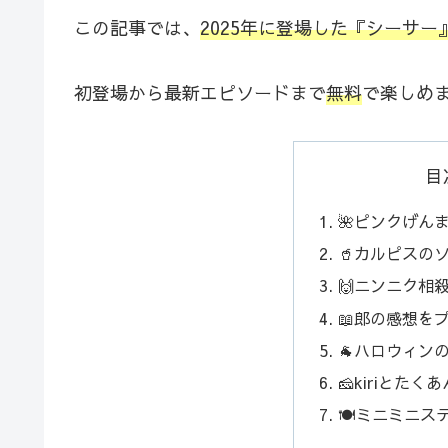
この記事では、
2025年に登場した『シーサ
初登場から最新エピソードまで
無料
で楽しめ
目
🌺ピンクげん
🥤カルピスの
🙌ニンニク相
📖郎の感想を
🐐ハロウィン
🧀kiriとたくあ
🍽️ミニミニス