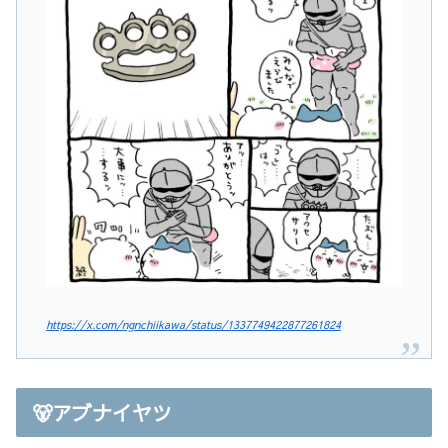
https://x.com/ngnchiikawa/status/1337749422877261824
🐻アブナイヤツ