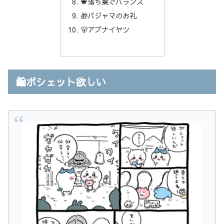
🍁落ち葉でバランス
🎁パジャマのお礼
🐻アブナイヤツ
🛍️ポシェット欲しい