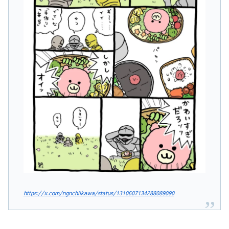
https://x.com/ngnchiikawa/status/1310607134288089090