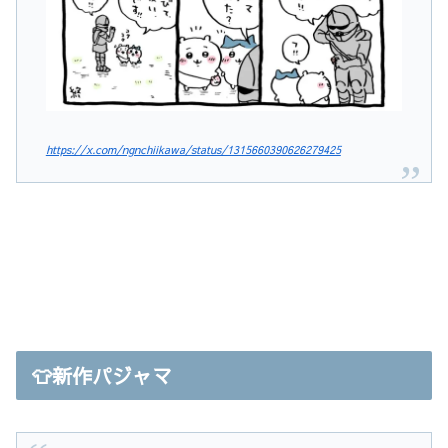
https://x.com/ngnchiikawa/status/1315660390626279425
👕新作パジャマ