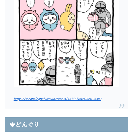
https://x.com/ngnchiikawa/status/1311656824098103302
🍁どんぐり