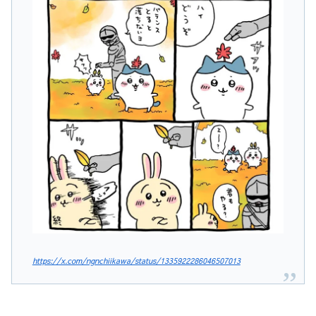
https://x.com/ngnchiikawa/status/1335922286046507013