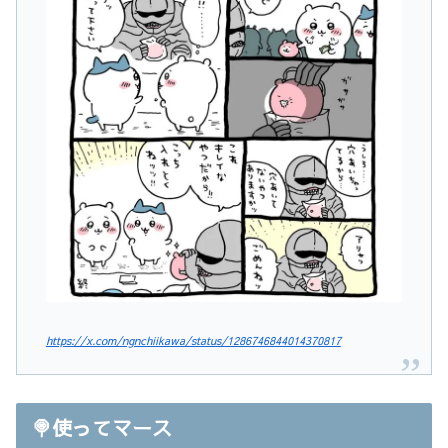
https://x.com/ngnchiikawa/status/1286746844014370817
🍭使ってマース