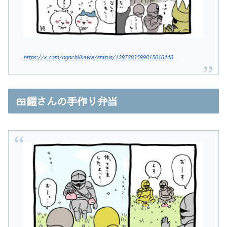
https://x.com/ngnchiikawa/status/1297203599815016448
🍱鎧さんの手作り弁当