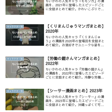
ちいかわの人気キャラ『モモンガ』の漫
画を、2021年に登場したエピソードごと
に全話まとめて紹介。かわいこぶりでわ
がまま、謎多き『モモンガ』の姿を全話
無料で一気読みできます！
【くりまんじゅうマンガまとめ】
キャラクター別
2020年
ちいかわの人気キャラ『くりまんじゅ
う』の漫画を2020年の登場回を全話まと
めて紹介。お酒好きでユニークな姿を全
話無料で一気読みできます！
【労働の鎧さんマンガまとめ】
キャラクター別
2022年
ちいかわの人気キャラ『労働の鎧さん』
の漫画を、2022年に登場したエピソード
ごとに全話まとめて紹介。冷静な労働管
理役で、かわいこぶりでわがままなモモ
ンガと仲良しな『労働の鎧さん』の姿を
全話無料で一気読みできます！
【シーサー漫画まとめ】2023年
キャラクター別
ちいかわの人気キャラ『シーサー』の漫
画を、2023年に登場したエピソードごと
に全話まとめて紹介。沖縄っぽくて可愛
い頑張り屋な姿を全話無料で一気読みで