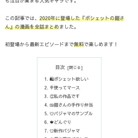
も注目が集まる人気キャラです。
この記事では、
202
0
年に登場した『ポシェットの鎧さ
ん』の漫画を全話まとめ
ました。
初登場から最新エピソードまで
無料
で楽しめます！
目次
🛍️ポシェット欲しい
🍭使ってマース
👏私の作品です
🍱鎧さんの手作り弁当
👕パジャマのサンプル
🍁どんぐり
👕新作パジャマ