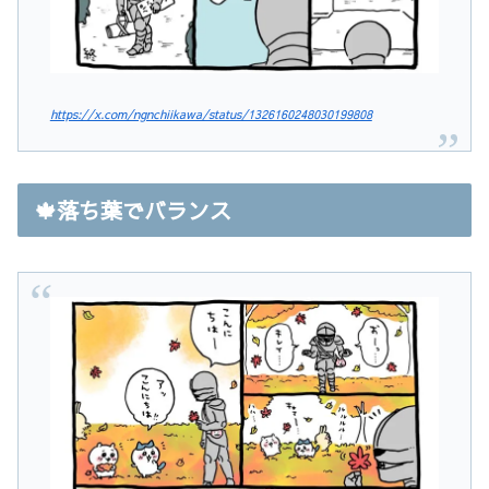
https://x.com/ngnchiikawa/status/1326160248030199808
🍁落ち葉でバランス