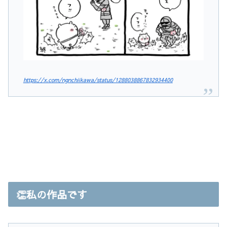
https://x.com/ngnchiikawa/status/1288038867832934400
👏私の作品です