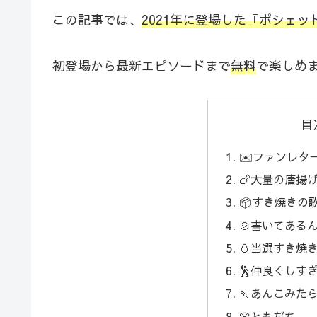
この記事では、
2021年に登場した『ポシェ
初登場から最新エピソードまで
無料
で楽しめ
目
✉️ファンレタ
🍗大量の唐揚
📦すき焼きの
🍲書いてある
🥚当選すき焼
🕺仲良くしす
🍡あんこみた
🌸ともだち