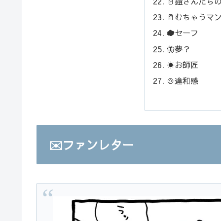
🥛鎧さんたち
🥛むちゃうマ
☁️セーフ
🦋夢？
☀️お師匠
🍲違和感
✉️ファンレター