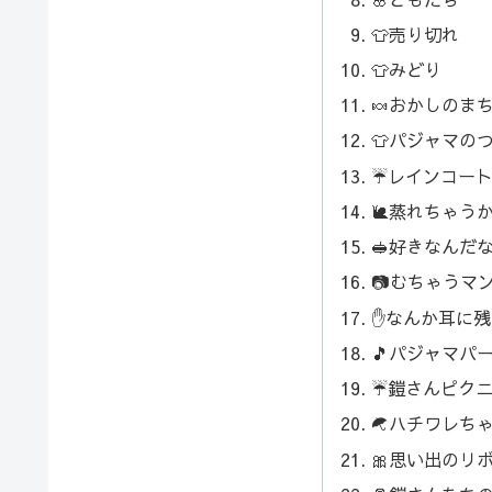
👕売り切れ
👕みどり
🍬おかしのま
👕パジャマの
☔️レインコー
🐌蒸れちゃう
🥪好きなんだ
📷むちゃうマ
✋なんか耳に残
🎵パジャマパ
☔️鎧さんピク
☂️ハチワレち
🎀思い出のリ