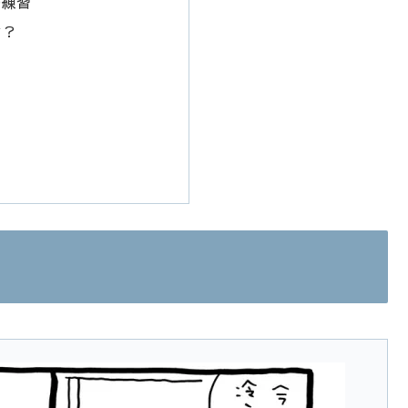
の練習
ン？