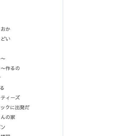
ちおか
つどい
ト
か〜
な〜作るの
ン
る
ーティーズ
ニックに出発だ
ゃんの家
ボン