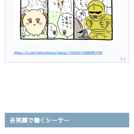
https://x.com/ngnchiikawa/status/1543902128866861056
🍜笑顔で働くシーサー