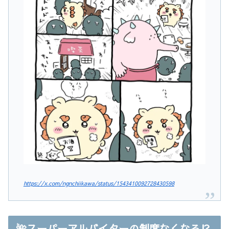
https://x.com/ngnchiikawa/status/1543410092728430598
🌺スーパーアルバイターの制度なくなる⁉︎