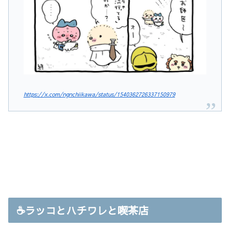
https://x.com/ngnchiikawa/status/1540362726337150979
☕️ラッコとハチワレと喫茶店