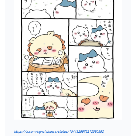
https://x.com/ngnchiikawa/status/1544928976212090882