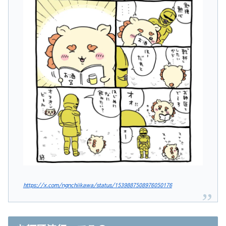
https://x.com/ngnchiikawa/status/1539887508976050176