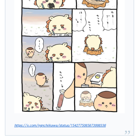
https://x.com/ngnchiikawa/status/1542775065673998336