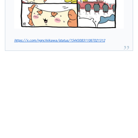
https://x.com/ngnchiikawa/status/1544308311067021312