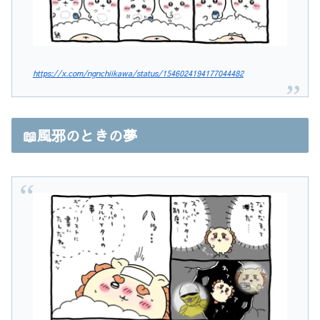
https://x.com/ngnchiikawa/status/1546024194177044482
📖風邪のときの夢