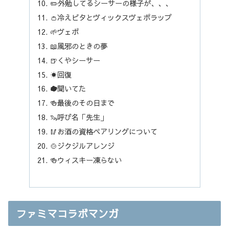
✏️外勉してるシーサーの様子が、、、
👛冷えピタとヴィックスヴェポラップ
🌱ヴェポ
📖風邪のときの夢
🍺くやシーサー
☀️回復
☁️聞いてた
🍻最後のその日まで
🦦呼び名「先生」
🥢お酒の資格ペアリングについて
🍲ジクジルアレンジ
🍻ウィスキー凍らない
ファミマコラボマンガ