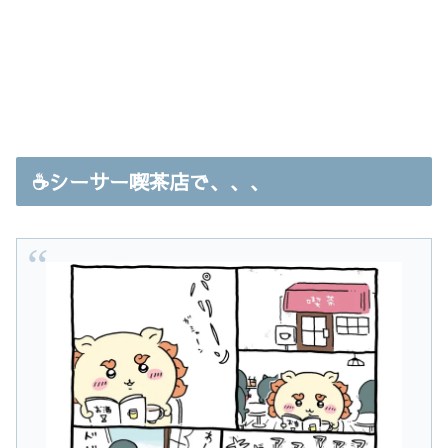
☕️シーサー喫茶店で、、、