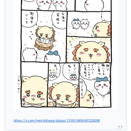
https://x.com/ngnchiikawa/status/1539519695497228288