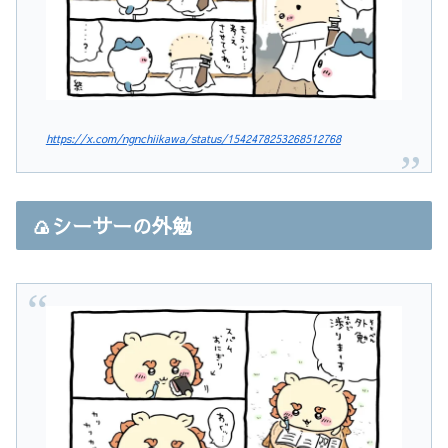
https://x.com/ngnchiikawa/status/1542478253268512768
🍙シーサーの外勉