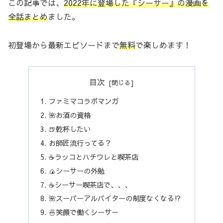
この記事では、
2022年に登場した『シーサー』の漫画を
全話まとめ
ました。
初登場から最新エピソードまで
無料
で楽しめます！
目次
ファミマコラボマンガ
🌺お酒の資格
🍺乾杯したい
お師匠流行ってる？
☕️ラッコとハチワレと喫茶店
🍙シーサーの外勉
☕️シーサー喫茶店で、、、
🌺スーパーアルバイターの制度なくなる⁉︎
🍜笑顔で働くシーサー