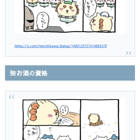
https://x.com/ngnchiikawa/status/1480125721414893570
🌺お酒の資格