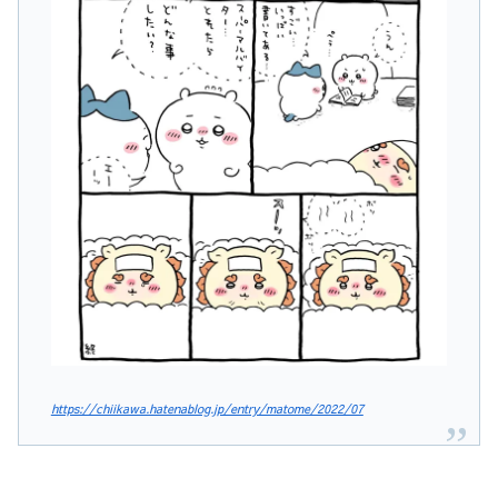
https://chiikawa.hatenablog.jp/entry/matome/2022/07