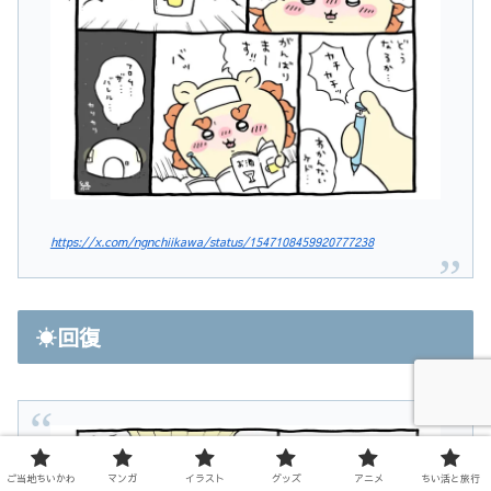
https://x.com/ngnchiikawa/status/1547108459920777238
☀️回復
ご当地ちいかわ
マンガ
イラスト
グッズ
アニメ
ちい活と旅行