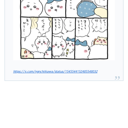
https://x.com/ngnchiikawa/status/1545544152485548032