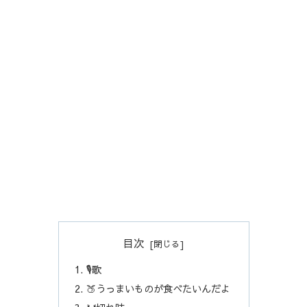
目次
🎙️歌
🍑うっまいものが食べたいんだよ