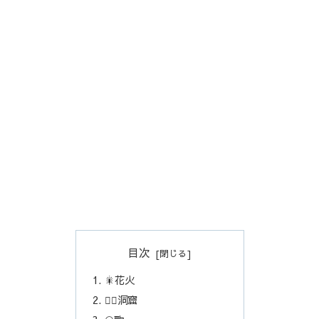
目次
🎇花火
🚣‍♀️洞窟