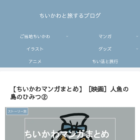
ちいかわと旅するブログ
ご当地ちいかわ
マンガ
イラスト
グッズ
アニメ
ちい活と旅行
【ちいかわマンガまとめ】［映画］人魚の
島のひみつ②
ストーリー別