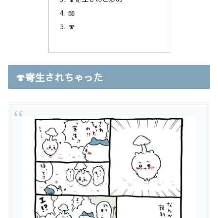
📖
🍄
🍄寄生されちゃった