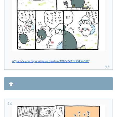
https://x.com/ngnchiikawa/status/1612714139394387969
🍄