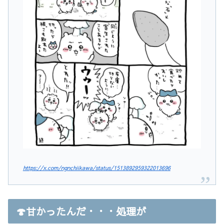
https://x.com/ngnchiikawa/status/1513892959322013696
🍄甘かったんだ・・・処理が