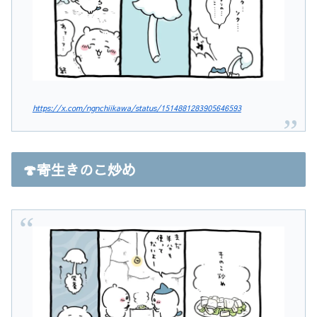
https://x.com/ngnchiikawa/status/1514881283905646593
🍄寄生きのこ炒め