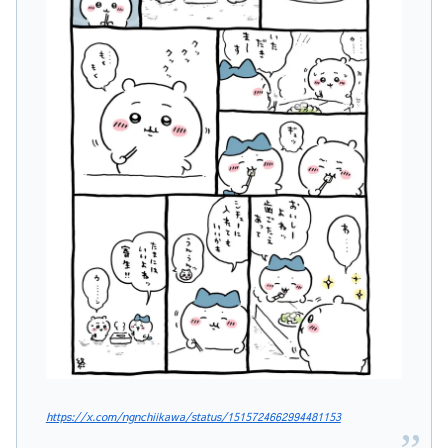
https://x.com/ngnchiikawa/status/1515724662994481153