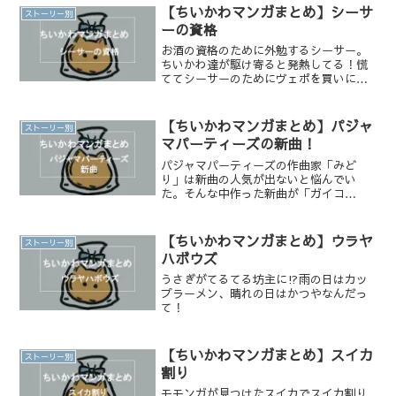
【ちいかわマンガまとめ】シーサ
ストーリー別
ーの資格
お酒の資格のために外勉するシーサー。
ちいかわ達が駆け寄ると発熱してる！慌
ててシーサーのためにヴェポを買いに行
くちいかわ。シーサーの熱は治るのか⁉︎
【ちいかわマンガまとめ】パジャ
ストーリー別
マパーティーズの新曲！
パジャマパーティーズの作曲家「みど
り」は新曲の人気が出ないと悩んでい
た。そんな中作った新曲が「ガイコ
ツ」。人気がないと思っていたが、偶然
見かけたファンの集まり「パ会」で
は・・・
【ちいかわマンガまとめ】ウラヤ
ストーリー別
ハボウズ
うさぎがてるてる坊主に⁉︎雨の日はカッ
プラーメン、晴れの日はかつやなんだっ
て！
【ちいかわマンガまとめ】スイカ
ストーリー別
割り
モモンガが見つけたスイカでスイカ割り