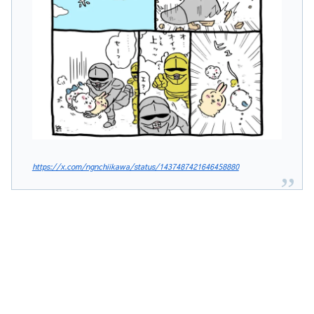
https://x.com/ngnchiikawa/status/1437487421646458880