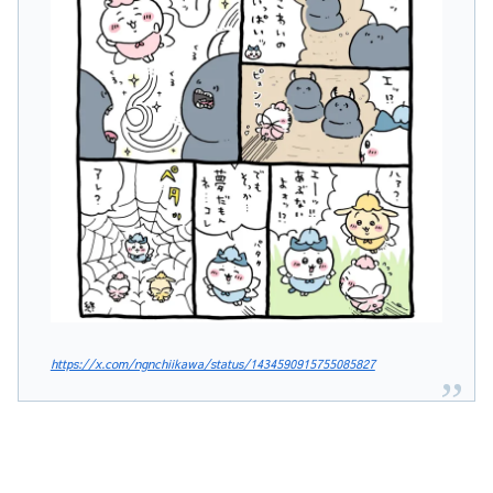
https://x.com/ngnchiikawa/status/1434590915755085827