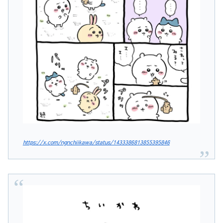
https://x.com/ngnchiikawa/status/1433386813855395846