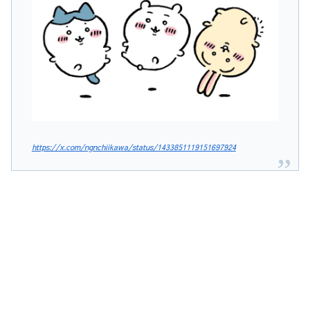
https://x.com/ngnchiikawa/status/1433851119151697924