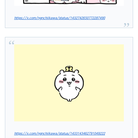
https://x.com/ngnchiikawa/status/1432742650772287490
https://x.com/ngnchiikawa/status/1433143462791049222