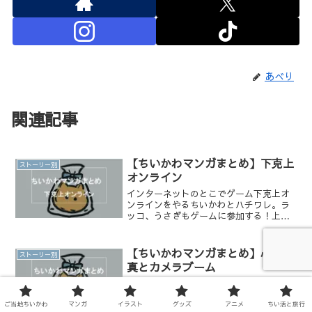
あべり
関連記事
【ちいかわマンガまとめ】下克上
ストーリー別
オンライン
インターネットのとこでゲーム下克上オ
ンラインをやるちいかわとハチワレ。ラ
ッコ、うさぎもゲームに参加する！上位
ランカーになれるのは一体誰だ！
【ちいかわマンガまとめ】心霊写
ストーリー別
真とカメラブーム
ハチワレが撮った写真を現象したらなん
か映ってる？みんながカメラを楽しむお
ご当地ちいかわ
マンガ
イラスト
グッズ
アニメ
ちい活と旅行
はなし！