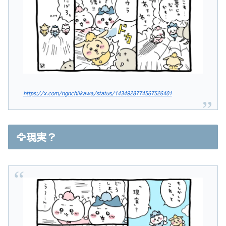
https://x.com/ngnchiikawa/status/1434928774567526401
🦅現実？