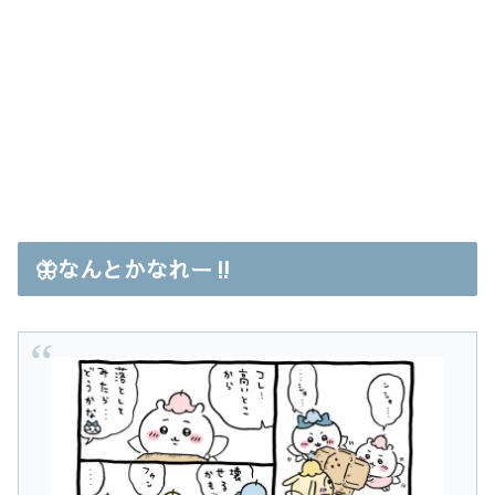
🦋なんとかなれー‼︎