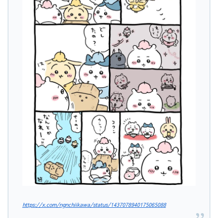
https://x.com/ngnchiikawa/status/1437078940175065088