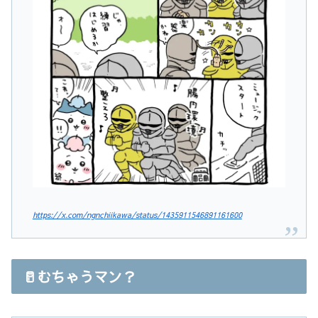
https://x.com/ngnchiikawa/status/1435911546891161600
🥛むちゃうマン？