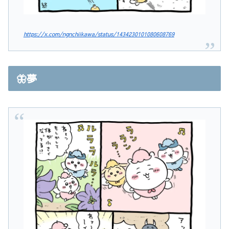
https://x.com/ngnchiikawa/status/1434230101080608769
🦋夢