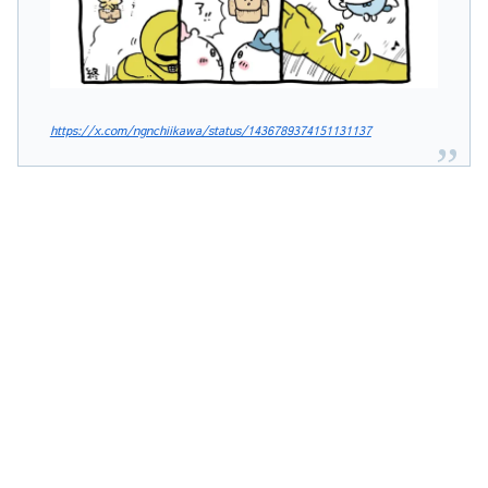
https://x.com/ngnchiikawa/status/1436789374151131137