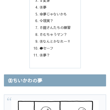
🌷変身
🦋夢
🕸️夢じゃないかも
🦅現実？
🥛鎧さんたちの練習
🥛むちゃうマン？
🦋なんとかなれー‼︎
☁️セーフ
🦋夢？
🦋ちいかわの夢