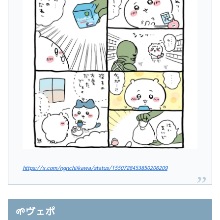
https://x.com/ngnchiikawa/status/1550728453850206209
🌱ヴェポ