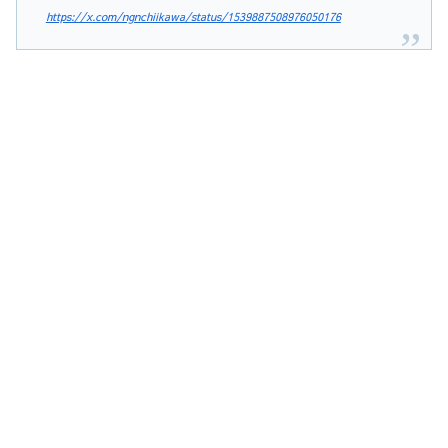
https://x.com/ngnchiikawa/status/1539887508976050176