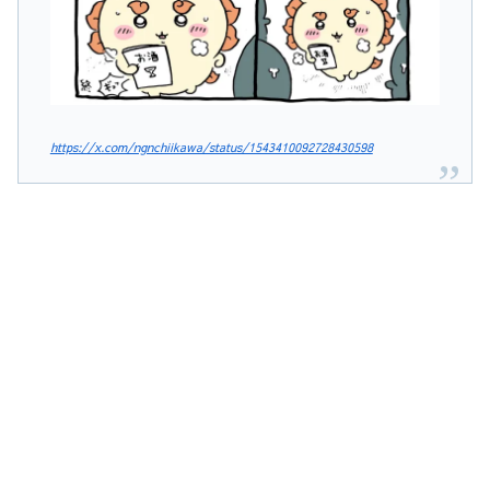
https://x.com/ngnchiikawa/status/1543410092728430598