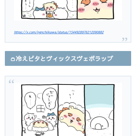
https://x.com/ngnchiikawa/status/1544928976212090882
👛冷えピタとヴィックスヴェポラップ