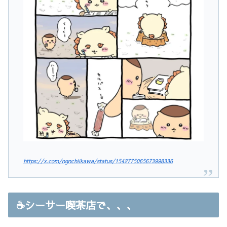
https://x.com/ngnchiikawa/status/1542775065673998336
☕️シーサー喫茶店で、、、