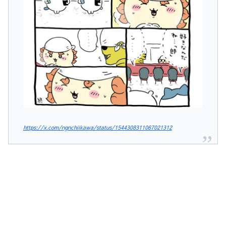
https://x.com/ngnchiikawa/status/1544308311067021312