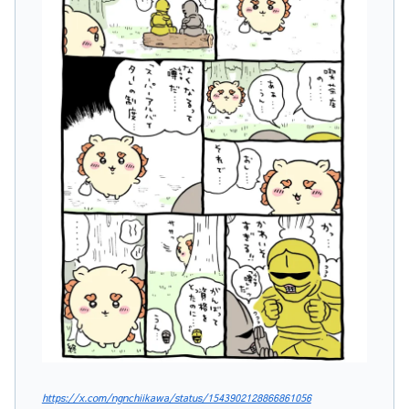
https://x.com/ngnchiikawa/status/1543902128866861056