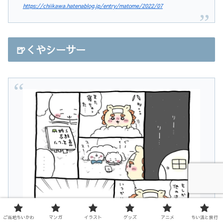
https://chiikawa.hatenablog.jp/entry/matome/2022/07
🍺くやシーサー
ご当地ちいかわ
マンガ
イラスト
グッズ
アニメ
ちい活と旅行