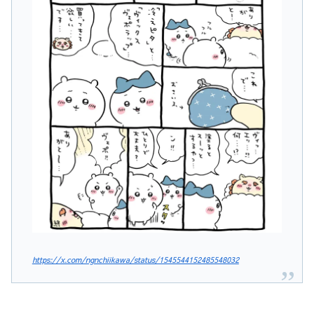
https://x.com/ngnchiikawa/status/1545544152485548032