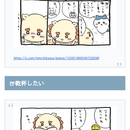
https://x.com/ngnchiikawa/status/1539519695497228288
🍺乾杯したい