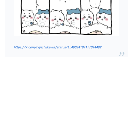
https://x.com/ngnchiikawa/status/1546024194177044482