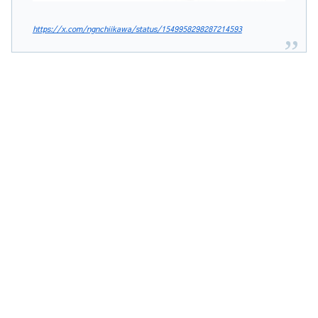
https://x.com/ngnchiikawa/status/1549958298287214593