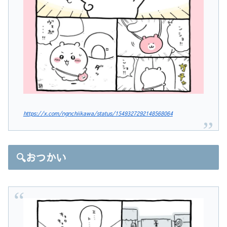
https://x.com/ngnchiikawa/status/1549327292148568064
🔍おつかい