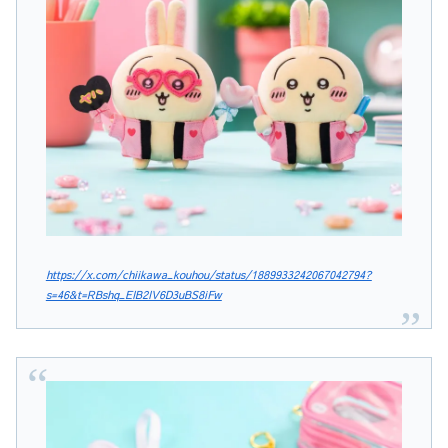
https://x.com/chiikawa_kouhou/status/1889933242067042794?
s=46&t=RBshq_EIB2IV6D3uBS8iFw