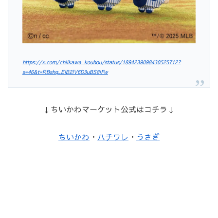
https://x.com/chiikawa_kouhou/status/1894239098430525712?
s=46&t=RBshq_EIB2IV6D3uBS8iFw
↓ちいかわマーケット公式はコチラ↓
ちいかわ
・
ハチワレ
・
うさぎ