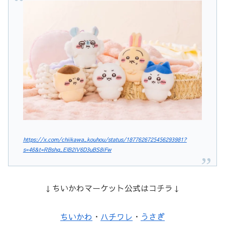
https://x.com/chiikawa_kouhou/status/1877626725456293981?
s=46&t=RBshq_EIB2IV6D3uBS8iFw
↓ちいかわマーケット公式はコチラ↓
ちいかわ
・
ハチワレ
・
うさぎ