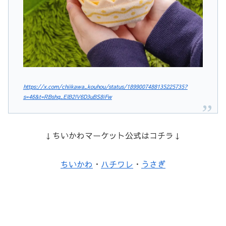
https://x.com/chiikawa_kouhou/status/1899007488135225735?
s=46&t=RBshq_EIB2IV6D3uBS8iFw
↓ちいかわマーケット公式はコチラ↓
ちいかわ
・
ハチワレ
・
うさぎ