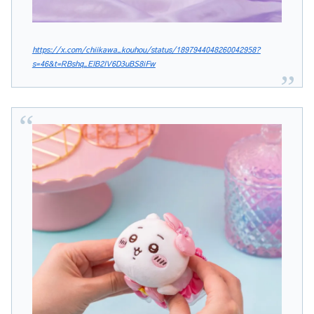
https://x.com/chiikawa_kouhou/status/1897944048260042958?
s=46&t=RBshq_EIB2IV6D3uBS8iFw