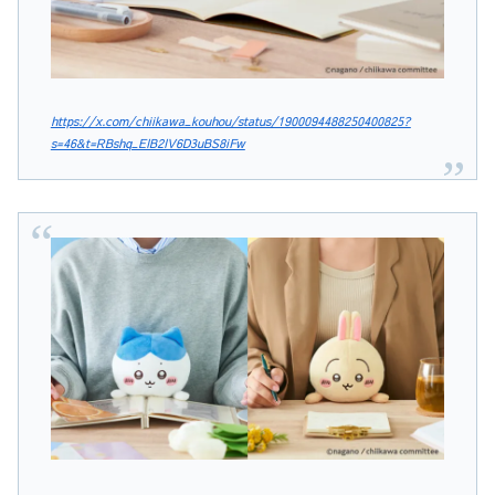
https://x.com/chiikawa_kouhou/status/1900094488250400825?
s=46&t=RBshq_EIB2IV6D3uBS8iFw