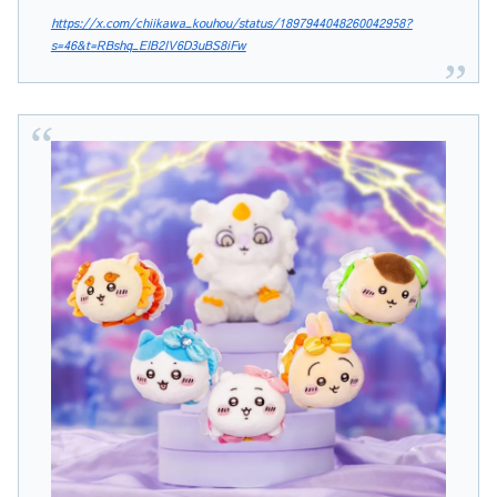
https://x.com/chiikawa_kouhou/status/1897944048260042958?
s=46&t=RBshq_EIB2IV6D3uBS8iFw