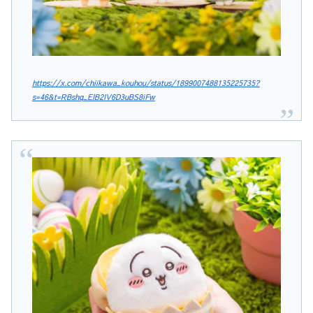
https://x.com/chiikawa_kouhou/status/1899007488135225735?
s=46&t=RBshq_EIB2IV6D3uBS8iFw