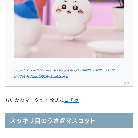
https://x.com/chiikawa_kouhou/status/1888860632822452377?
s=46&t=RBshq_EIB2IV6D3uBS8iFw
ちいかわマーケット公式は
コチラ
スッキリ目のうさぎマスコット