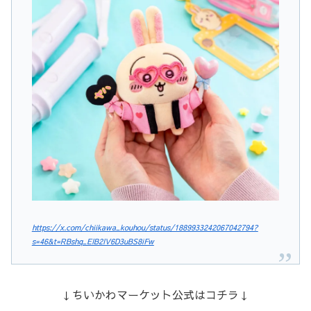
https://x.com/chiikawa_kouhou/status/1889933242067042794?
s=46&t=RBshq_EIB2IV6D3uBS8iFw
↓ちいかわマーケット公式はコチラ↓