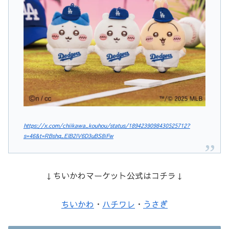
https://x.com/chiikawa_kouhou/status/1894239098430525712?
s=46&t=RBshq_EIB2IV6D3uBS8iFw
↓ちいかわマーケット公式はコチラ↓
ちいかわ
・
ハチワレ
・
うさぎ