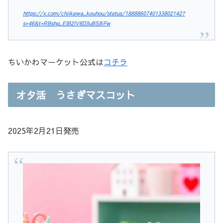
https://x.com/chiikawa_kouhou/status/1888860740133802142?
s=46&t=RBshq_EIB2IV6D3uBS8iFw
ちいかわマーケット公式は
コチラ
オタ活 うさぎマスコット
2025年2月21日発売