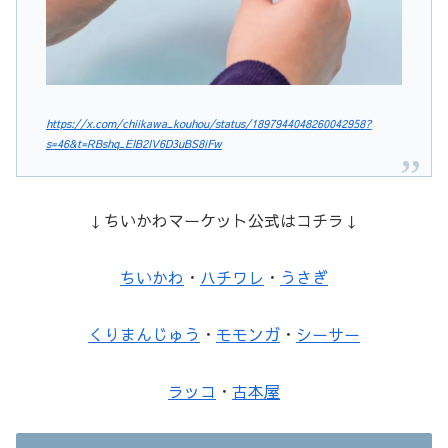
https://x.com/chiikawa_kouhou/status/1897944048260042958?
s=46&t=RBshq_EIB2IV6D3uBS8iFw
↓ちいかわマーケット公式はコチラ↓
ちいかわ
・
ハチワレ
・
うさぎ
くりまんじゅう
・
モモンガ
・
シーサー
ラッコ
・
古本屋