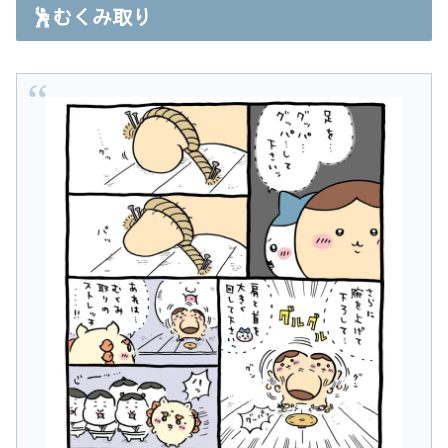
🕺むくみ取り