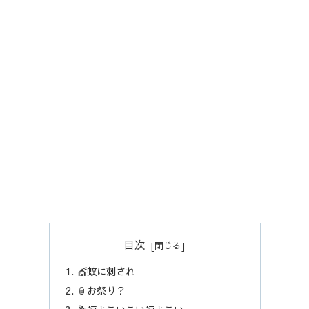
目次
💇蚊に刺され
🏮お祭り？