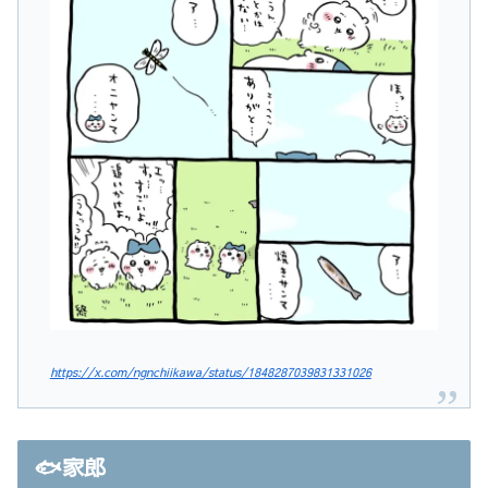
https://x.com/ngnchiikawa/status/1848287039831331026
🐟家郎