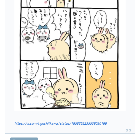
https://x.com/ngnchiikawa/status/1856658235539030169