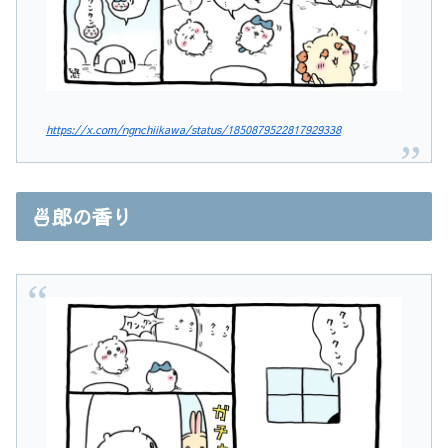
https://x.com/ngnchiikawa/status/1850879522817929338
🍜郎の香り