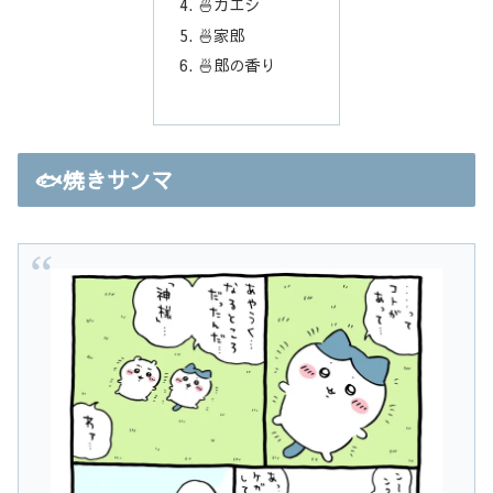
🍜カエシ
🍜家郎
🍜郎の香り
🐟焼きサンマ