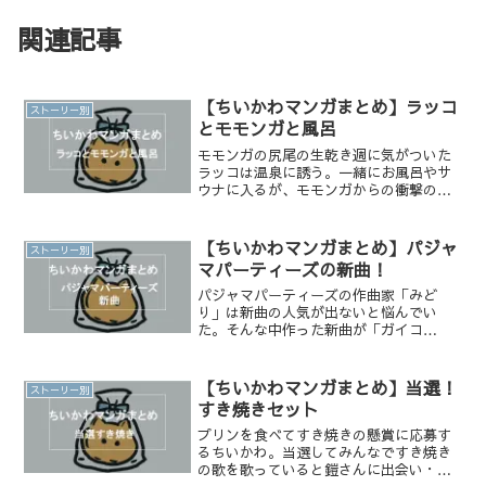
関連記事
【ちいかわマンガまとめ】ラッコ
ストーリー別
とモモンガと風呂
モモンガの尻尾の生乾き週に気がついた
ラッコは温泉に誘う。一緒にお風呂やサ
ウナに入るが、モモンガからの衝撃の一
言が！
【ちいかわマンガまとめ】パジャ
ストーリー別
マパーティーズの新曲！
パジャマパーティーズの作曲家「みど
り」は新曲の人気が出ないと悩んでい
た。そんな中作った新曲が「ガイコ
ツ」。人気がないと思っていたが、偶然
見かけたファンの集まり「パ会」で
は・・・
【ちいかわマンガまとめ】当選！
ストーリー別
すき焼きセット
プリンを食べてすき焼きの懸賞に応募す
るちいかわ。当選してみんなですき焼き
の歌を歌っていると鎧さんに出会い・・