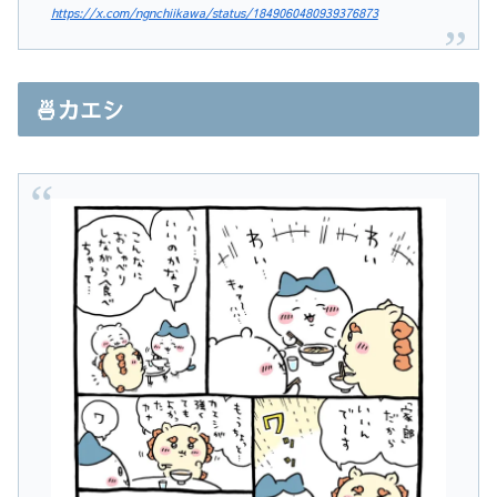
https://x.com/ngnchiikawa/status/1849060480939376873
🍜カエシ