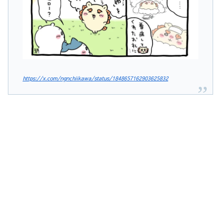
https://x.com/ngnchiikawa/status/1848657162903625832