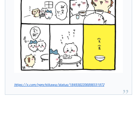
https://x.com/ngnchiikawa/status/1849382206898331972