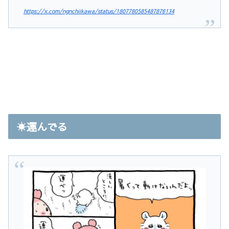
https://x.com/ngnchiikawa/status/1807780585487876134
☀️運んでる