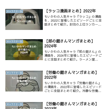
【ラッコ漫画まとめ】2022年
キャラクター別
ちいかわの人気キャラ『ラッコ』の漫画
を、2022に登場したエピソードごとに全
話まとめて紹介。討伐の上位ランカーで
強く、ハチワレの討伐の先生として頼ら
れる『ラッコ』の姿を全話無料で一気読
みできます！
【郎の鎧さんマンガまとめ】
キャラクター別
2024年
ちいかわの人気キャラ『郎の鎧さん』の
漫画を、2024年に登場したエピソードご
とに全話まとめて紹介。ラーメン屋
『郎』の店主として働く無口で優しい鎧
さんと、バイトのシーサーとの関係にも
注目。全話無料で一気読みできます！
【労働の鎧さんマンガまとめ】
キャラクター別
2022年
ちいかわの人気キャラ『労働の鎧さん』
の漫画を、2022年に登場したエピソード
ごとに全話まとめて紹介。冷静な労働管
理役で、かわいこぶりでわがままなモモ
ンガと仲良しな『労働の鎧さん』の姿を
全話無料で一気読みできます！
【労働の鎧さんマンガまとめ】
キャラクター別
2023年