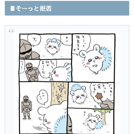
🍫そーっと拒否