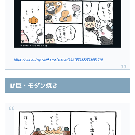
https://x.com/ngnchiikawa/status/1851988935289061676
🥢巨・モダン焼き