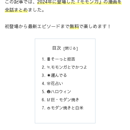
この記事では、
2024年に登場した『モモンガ』の漫画を
全話まとめ
ました。
初登場から最新エピソードまで
無料
で楽しめます！
目次
🍫そーっと拒否
🏃モモンガとでかつよ
☀️運んでる
🌸花占い
🎃ハロウィン
🥢巨・モダン焼き
🍚モダン焼きと白米