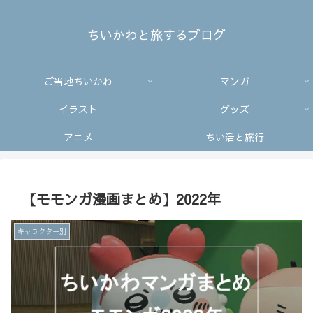
ちいかわと旅するブログ
ご当地ちいかわ
マンガ
イラスト
グッズ
アニメ
ちい活と旅行
【モモンガ漫画まとめ】2022年
キャラクター別