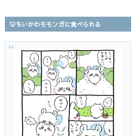
🦷ちいかわモモンガに食べられる