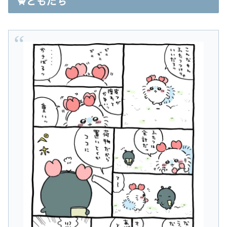
🦀ともだち