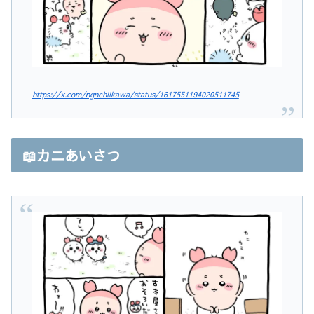
https://x.com/ngnchiikawa/status/1617551194020511745
📖カニあいさつ