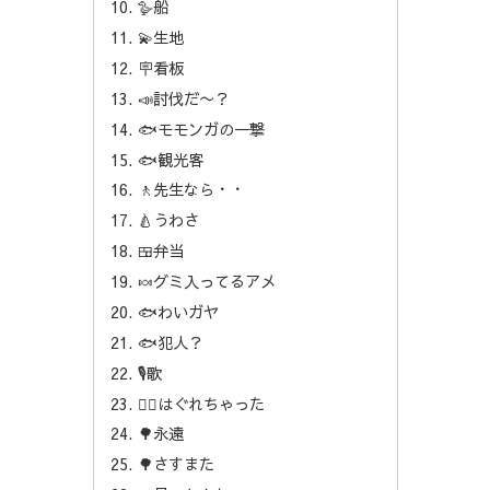
🪿船
💫生地
🪧看板
📣討伐だ〜？
🐟モモンガの一撃
🐟観光客
🚶先生なら・・
🍐うわさ
🍱弁当
🍬グミ入ってるアメ
🐟わいガヤ
🐟犯人？
🎙️歌
🏃‍♀️はぐれちゃった
🌳永遠
🌳さすまた