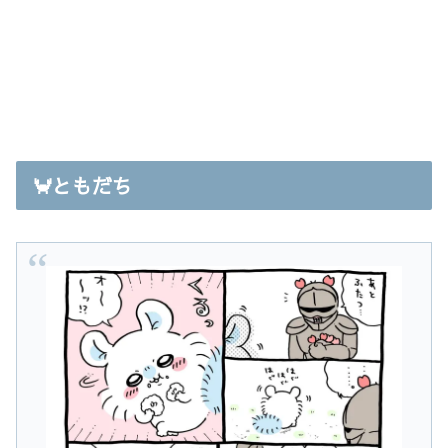
🦀ともだち