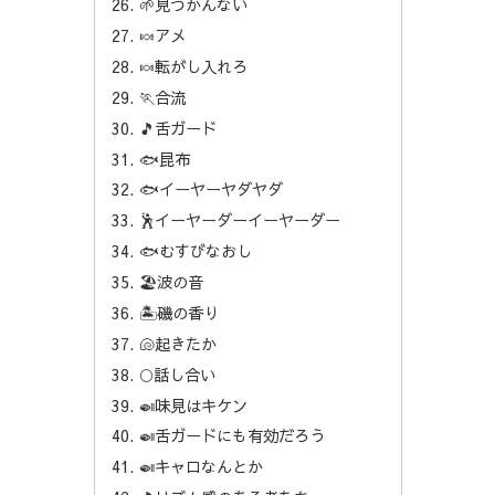
🌱見つかんない
🍬アメ
🍬転がし入れろ
🏃合流
🎵舌ガード
🐟昆布
🐟イーヤーヤダヤダ
🕺イーヤーダーイーヤーダー
🐟むすびなおし
🏖️波の音
🏝️磯の香り
🐚起きたか
🌕話し合い
🍛味見はキケン
🍛舌ガードにも有効だろう
🍛キャロなんとか