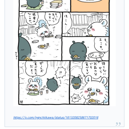
https://x.com/ngnchiikawa/status/1613208258671702016