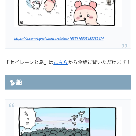
https://x.com/ngnchiikawa/status/1637110505453289474
「セイレーンと島」は
こちら
から全話ご覧いただけます！
🪿船