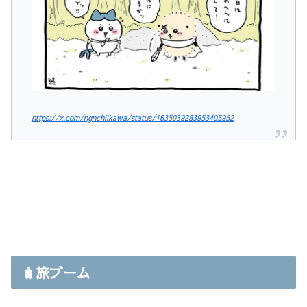
https://x.com/ngnchiikawa/status/1635039283953405952
🧳旅ブーム