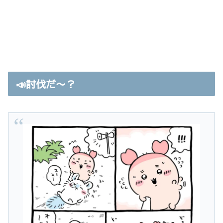
📣討伐だ〜？