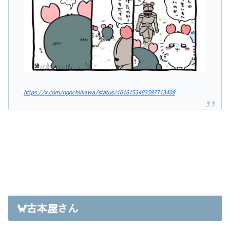
https://x.com/ngnchiikawa/status/1616153483597713408
🦀古本屋さん