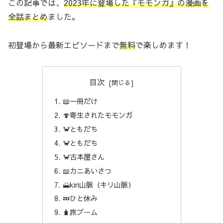
この記事では、
2023年に登場した『モモンガ』の漫画を
全話まとめ
ました。
初登場から最新エピソードまで
無料
で楽しめます！
目次
📖一冊だけ
🍄寄生されたモモンガ
🦀ともだち
🦀ともだち
🦀古本屋さん
📖カニあいさつ
🗻kiri山脈（キリ山脈）
💤ひと休み
🧳旅ブーム