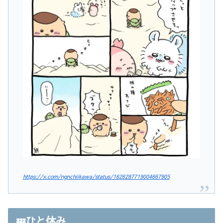
https://x.com/ngnchiikawa/status/1626287719004667905
💤ひと休み