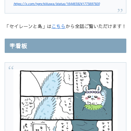
https://x.com/ngnchiikawa/status/1644659241775697920
「セイレーンと島」は
こちら
から全話ご覧いただけます！
🪧看板