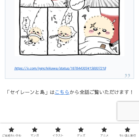
https://x.com/ngnchiikawa/status/1676443034156937218
「セイレーンと島」は
こちら
から全話ご覧いただけます！
ご当地ちいかわ
マンガ
イラスト
グッズ
アニメ
ちい活と旅行