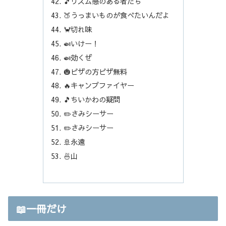
🎵リズム感のある者たち
🍑うっまいものが食べたいんだよ
🦀切れ味
🍛いけー！
🍛効くぜ
🎃ピザの方ピザ無料
🔥キャンプファイヤー
🎵ちいかわの疑問
✏️さみシーサー
✏️さみシーサー
🚢永遠
🍜山
📖一冊だけ