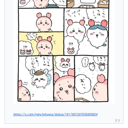
https://x.com/ngnchiikawa/status/1617907297656909824