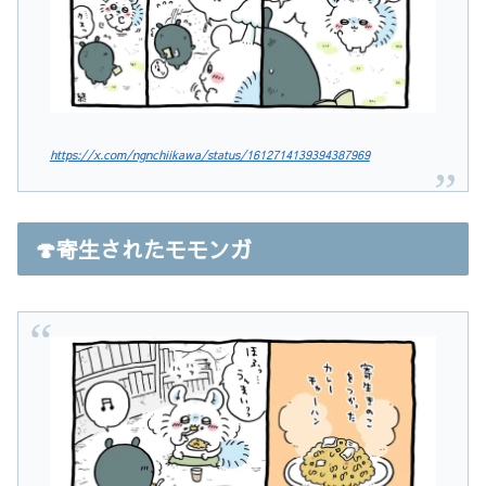
https://x.com/ngnchiikawa/status/1612714139394387969
🍄寄生されたモモンガ