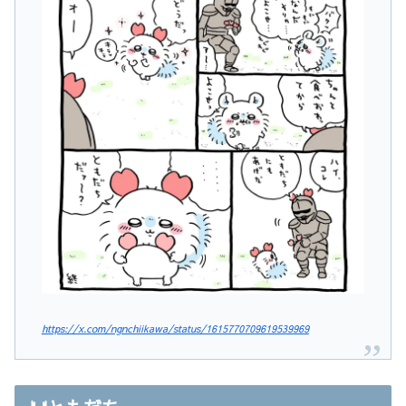
https://x.com/ngnchiikawa/status/1615770709619539969