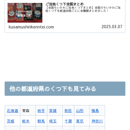
ご当地くつ下全国まとめ
【全国ちいかわご当地くつ下まとめ】全国のちいかわご当
地くつ下を都道府県ごとに全種類まとめました！
2025.03.07
kusamushirikenntei.com
他の都道府県のくつ下も見てみる
北海道
青森
岩手
宮城
秋田
山形
福島
茨城
栃木
群馬
埼玉
千葉
東京
神奈川