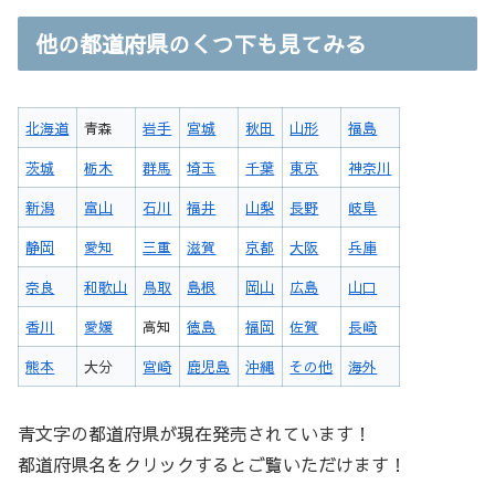
他の都道府県のくつ下も見てみる
北海道
青森
岩手
宮城
秋田
山形
福島
茨城
栃木
群馬
埼玉
千葉
東京
神奈川
新潟
富山
石川
福井
山梨
長野
岐阜
静岡
愛知
三重
滋賀
京都
大阪
兵庫
奈良
和歌山
鳥取
島根
岡山
広島
山口
香川
愛媛
高知
徳島
福岡
佐賀
長崎
熊本
大分
宮崎
鹿児島
沖縄
その他
海外
青文字の都道府県が現在発売されています！
都道府県名をクリックするとご覧いただけます！