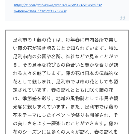
https://x.com/gtchiikawa/status/1785851937709248773?
s=46&t=RBshq_EIB2IV6D3uBS8iFw
足利市の「藤の花」は、毎年春に市内各所で美し
い藤の花が咲き誇ることで知られています。特に
足利市内の公園や名所、神社などで見ることがで
き、その見事な花びらの色合いと豊かな香りが訪
れる人々を魅了します。藤の花は日本の伝統的な
花として親しまれ、足利市では市の花としても認
定されています。春の訪れとともに咲く藤の花
は、季節感を彩り、地域の風物詩として市民や観
光客に親しまれています。また、足利市では藤の
花をテーマにしたイベントや祭りも開催され、そ
の美しさをより一層楽しむことができます。藤の
花のシーズンには多くの人々が訪れ、春の訪れを