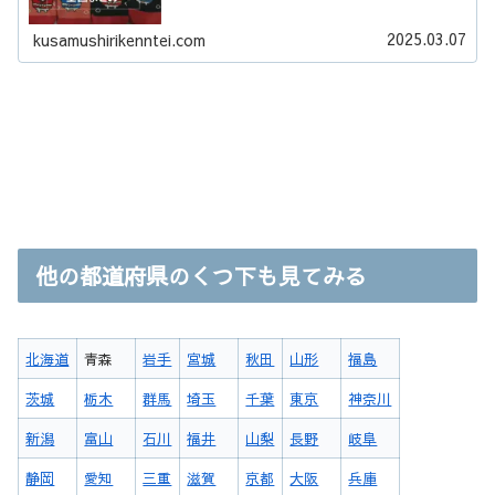
2025.03.07
kusamushirikenntei.com
他の都道府県のくつ下も見てみる
北海道
青森
岩手
宮城
秋田
山形
福島
茨城
栃木
群馬
埼玉
千葉
東京
神奈川
新潟
富山
石川
福井
山梨
長野
岐阜
静岡
愛知
三重
滋賀
京都
大阪
兵庫