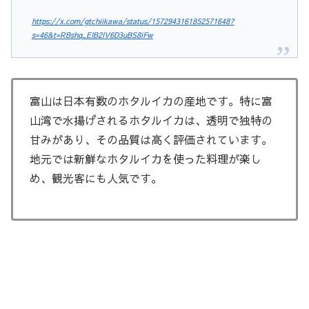
https://x.com/gtchiikawa/status/1572943161852571648?
s=46&t=RBshq_EIB2IV6D3uBS8iFw
富山は日本有数のホタルイカの産地です。特に富
山湾で水揚げされるホタルイカは、透明で独特の
甘みがあり、その品質は高く評価されています。
地元では新鮮なホタルイカを使った料理が楽し
め、観光客にも人気です。