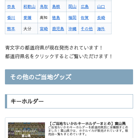
奈良
和歌山
鳥取
島根
岡山
広島
山口
香川
愛媛
高知
徳島
福岡
佐賀
長崎
熊本
大分
宮崎
鹿児島
沖縄
その他
海外
青文字の都道府県が現在発売されています！
都道府県名をクリックするとご覧いただけます！
その他のご当地グッズ
キーホルダー
【ご当地ちいかわキーホルダーまとめ】富山県
ご当地ちいかわキーホルダーを都道府県別に全種類まとめ
ました！富山県では、ホタルイカが販売されています。販
売店一覧もまとめています。