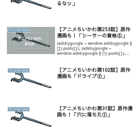
るなッ」
【アニメちいかわ第253話】原作
アニメちいかわ
漫画も！「シーサーの資格⑤」
(adsbygoogle = window.adsbygoogle ||
[]).push({}); (adsbygoogle =
window.adsbygoogle || []).push({});
(adsbygoogle = win...
【アニメちいかわ第102話】原作
アニメちいかわ
漫画も「ドライブ②」
【アニメちいかわ第31話】原作漫
アニメちいかわ
画も！「穴に落ちた①」