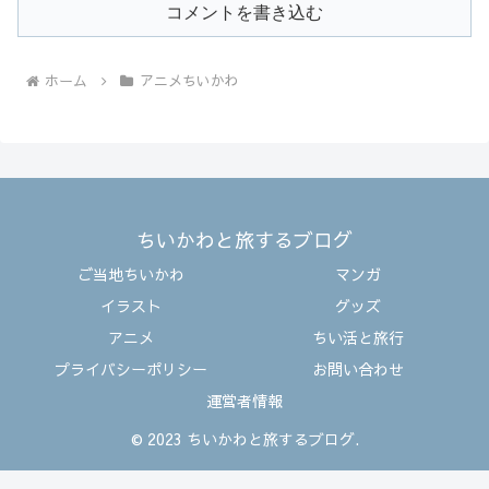
コメントを書き込む
ホーム
アニメちいかわ
ちいかわと旅するブログ
ご当地ちいかわ
マンガ
イラスト
グッズ
アニメ
ちい活と旅行
プライバシーポリシー
お問い合わせ
運営者情報
© 2023 ちいかわと旅するブログ.