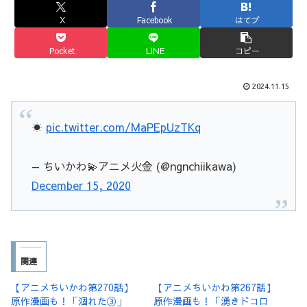
X
Facebook
はてブ
Pocket
LINE
コピー
2024.11.15
☀️
pic.twitter.com/MaPEpUzTKq
— ちいかわ💫アニメ火金 (@ngnchiikawa)
December 15, 2020
関連
【アニメちいかわ第270話】
【アニメちいかわ第267話】
原作漫画も！「涸れた③」
原作漫画も！「湧きドコロ