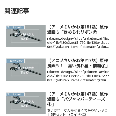
関連記事
【アニメちいかわ第161話】原作
アニメちいかわ
漫画も「ほめられリボン②」
rakuten_design="slide";rakuten_affiliat
eId="1bf130e3.ecf51780.1bf130e4.8ced
0c43";rakuten_items="ctsmatch";rakute
n_genreI...
【アニメちいかわ第217話】原作
アニメちいかわ
漫画も！「黒い流れ星・前編③」
rakuten_design="slide";rakuten_affiliat
eId="1bf130e3.ecf51780.1bf130e4.8ced
0c43";rakuten_items="ctsmatch";rakute
n_genreI...
【アニメちいかわ第147話】原作
アニメちいかわ
漫画も「パジャマパーティーズ
④」
ちいかわ なんか小さくてかわいいやつ
1-5巻セット （ワイドKC）