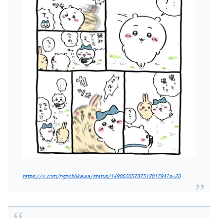
https://x.com/ngnchiikawa/status/1490620573751201794?s=20