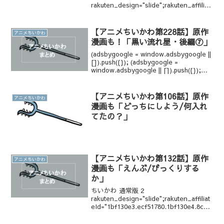
rakuten_design="slide";rakuten_affiliat
eId="1bf130e3.ecf51780.1bf130e4.8ced
0c43";raku...
【アニメちいかわ第228話】原作
アニメちいかわ
漫画も！「黒い流れ星・後編⑦」
(adsbygoogle = window.adsbygoogle ||
[]).push({}); (adsbygoogle =
window.adsbygoogle || []).push({});
(adsbygoogle = win...
【アニメちいかわ第106話】原作
アニメちいかわ
漫画も「どっちにしよう/何入れ
てたの？」
【アニメちいかわ第132話】原作
アニメちいかわ
漫画も「えんぶ/びっくりする
か」
ちいかわ 通常版 2
rakuten_design="slide";rakuten_affiliat
eId="1bf130e3.ecf51780.1bf130e4.8ced
0c43";rakuten_items="ctsmatch";rak...