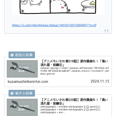
https://x.com/ngnchiikawa/status/1491031505195646977?s=20
【アニメちいかわ第218話】原作漫画も！「黒い
流れ星・前編④」
rakuten_design="slide";rakuten_affiliateId="1bf130e3.ecf
51780.1bf130e4.8ced0c43";rakuten_items="ctsmatch";rak
uten_genreI...
2024.11.15
kusamushirikenntei.com
【アニメちいかわ第220話】原作漫画も！「黒い
流れ星・前編⑥」
(adsbygoogle = window.adsbygoogle || []).push({});
(adsbygoogle = window.adsbygoogle || []).push({});
(adsbygoogle = win...