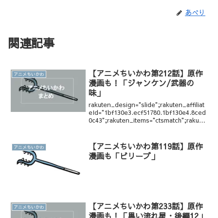
あべり
関連記事
【アニメちいかわ第212話】原作
アニメちいかわ
漫画も！「ジャンケン/武器の
味」
rakuten_design="slide";rakuten_affiliat
eId="1bf130e3.ecf51780.1bf130e4.8ced
0c43";rakuten_items="ctsmatch";rakute
n_genreI...
【アニメちいかわ第119話】原作
アニメちいかわ
漫画も「ビリーブ」
【アニメちいかわ第233話】原作
アニメちいかわ
漫画も！「黒い流れ星・後編12」