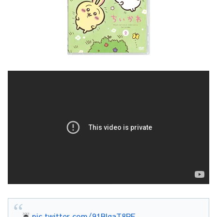
☔️
pic.twitter.com/91BlgaT8PE