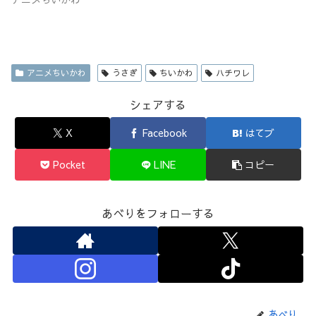
アニメちいかわ
うさぎ
ちいかわ
ハチワレ
シェアする
X
Facebook
はてブ
Pocket
LINE
コピー
あべりをフォローする
あべり