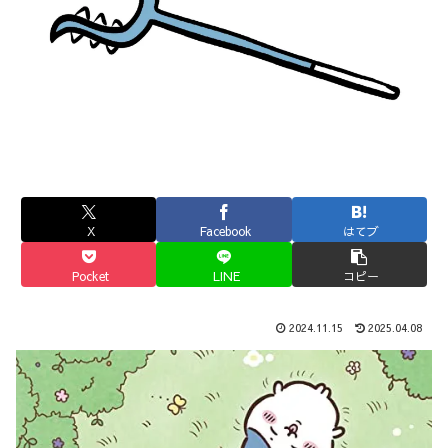
X
Facebook
はてブ
Pocket
LINE
コピー
2024.11.15
2025.04.08