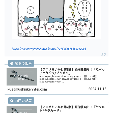
https://x.com/ngnchiikawa/status/1275453676564312065
【アニメちいかわ第9話】原作漫画も！「たべっ
子どうぶつ/ブタメン」
(adsbygoogle = window.adsbygoogle || []).push({});
(adsbygoogle = window.adsbygoogle || []).push({});
(adsbygoogle = win...
2024.11.15
kusamushirikenntei.com
【アニメちいかわ第7話】原作漫画も！「ヤクル
ト/キラカード」