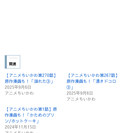
関連
【アニメちいかわ第270話】
【アニメちいかわ第267話】
原作漫画も！「涸れた③」
原作漫画も！「湧きドコロ
2025年9月6日
③」
アニメちいかわ
2025年9月6日
アニメちいかわ
【アニメちいかわ第1話】原
作漫画も！「かためのプリ
ン/ホットケーキ」
2024年11月15日
アニメちいかわ