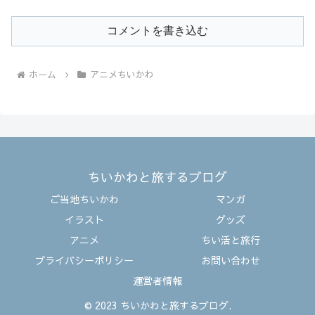
コメントを書き込む
ホーム
アニメちいかわ
ちいかわと旅するブログ
ご当地ちいかわ
マンガ
イラスト
グッズ
アニメ
ちい活と旅行
プライバシーポリシー
お問い合わせ
運営者情報
© 2023 ちいかわと旅するブログ.