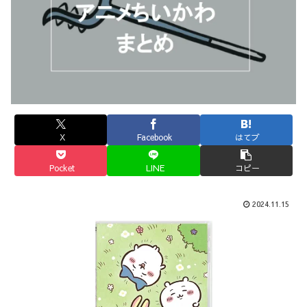
X
Facebook
はてブ
Pocket
LINE
コピー
2024.11.15