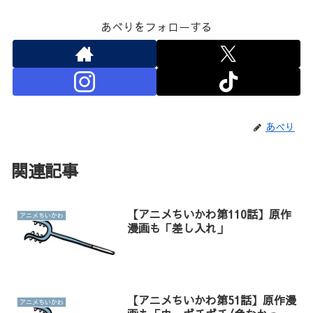
あべりをフォローする
あべり
関連記事
【アニメちいかわ第110話】原作
アニメちいかわ
漫画も「差し入れ」
【アニメちいかわ第51話】原作漫
アニメちいかわ