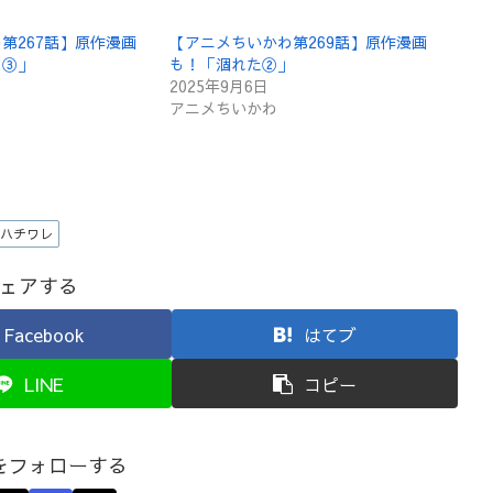
第267話】原作漫画
【アニメちいかわ第269話】原作漫画
ロ③」
も！「涸れた②」
2025年9月6日
アニメちいかわ
ハチワレ
ェアする
Facebook
はてブ
LINE
コピー
をフォローする