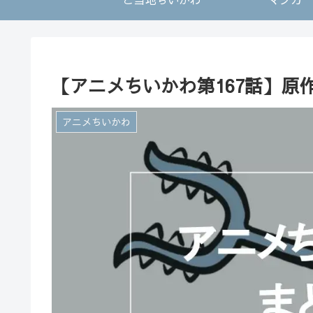
【アニメちいかわ第167話】原
アニメちいかわ