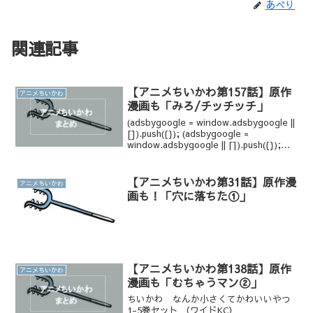
あべり
関連記事
【アニメちいかわ第157話】原作
アニメちいかわ
漫画も「みろ/チッチッチ」
(adsbygoogle = window.adsbygoogle ||
[]).push({}); (adsbygoogle =
window.adsbygoogle || []).push({});
(adsbygoogle = win...
【アニメちいかわ第31話】原作漫
アニメちいかわ
画も！「穴に落ちた①」
【アニメちいかわ第138話】原作
アニメちいかわ
漫画も「むちゃうマン②」
ちいかわ なんか小さくてかわいいやつ
1-5巻セット （ワイドKC）