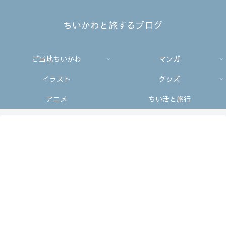
ちいかわと旅するブログ
ご当地ちいかわ
マンガ
イラスト
グッズ
アニメ
ちい活と旅行