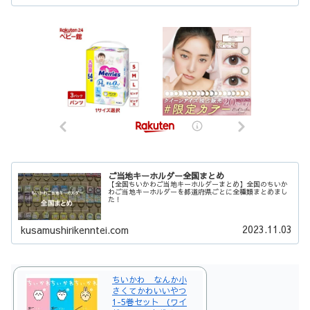
ご当地キーホルダー全国まとめ
【全国ちいかわご当地キーホルダーまとめ】全国のちいか
わご当地キーホルダーを都道府県ごとに全種類まとめまし
た！
2023.11.03
kusamushirikenntei.com
ちいかわ なんか小
さくてかわいいやつ
1-5巻セット （ワイ