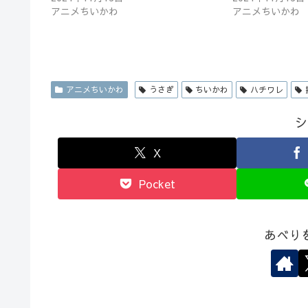
アニメちいかわ
アニメちいかわ
アニメちいかわ
うさぎ
ちいかわ
ハチワレ
シ
X
Pocket
あべり