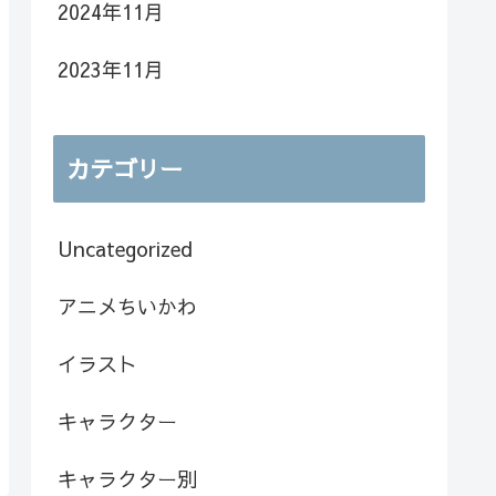
2024年11月
2023年11月
カテゴリー
Uncategorized
アニメちいかわ
イラスト
キャラクター
キャラクター別