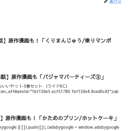
あべり
5話】原作漫画も！「くりまんじゅう/乗りマンボ
46話】原作漫画も「パジャマパーティーズ③」
いやつ 1-5巻セット （ワイドKC）
uten_affiliateId="1bf130e3.ecf51780.1bf130e4.8ced0c43";rak
話】原作漫画も！「かためのプリン/ホットケーキ」
ygoogle || []).push({}); (adsbygoogle = window.adsbygoogle