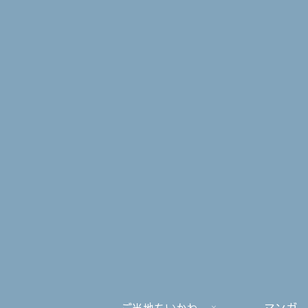
ご当地ちいかわ
マンガ