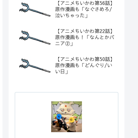
【アニメちいかわ第56話】
原作漫画も「なぐさめろ/
泣いちゃった」
【アニメちいかわ第22話】
原作漫画も！「なんとかバ
ニア②」
【アニメちいかわ第50話】
原作漫画も「どんぐり/い
い日」