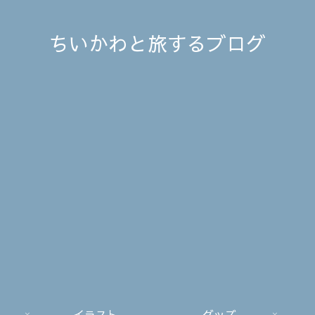
ちいかわと旅するブログ
イラスト
グッズ