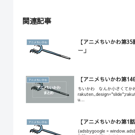
関連記事
【アニメちいかわ第3
アニメちいかわ
ー」
【アニメちいかわ第1
アニメちいかわ
ちいかわ なんか小さくてかわい
rakuten_design="slide";rak
u...
【アニメちいかわ第1
アニメちいかわ
(adsbygoogle = window.adsb