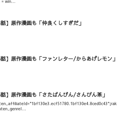
 = win...
4話】原作漫画も「仲良くしすぎだ」
5話】原作漫画も「ファンレター/からあげレモン」
5話】原作漫画も「さたぱんびん/さんぴん茶」
uten_affiliateId="1bf130e3.ecf51780.1bf130e4.8ced0c43";rak
ten_genreI...