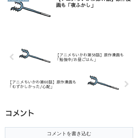
画も「夜ふかし」
【アニメちいかわ第58話】原作漫画も
「勉強中/お昼ごはん」
【アニメちいかわ第60話】原作漫画も
「むずかしかった/心配」
コメント
コメントを書き込む