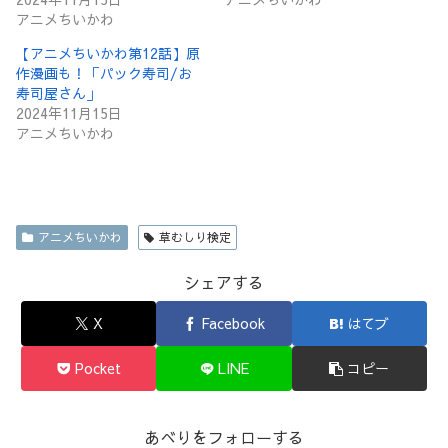
アニメちいかわ
【アニメちいかわ第12話】原
作漫画も！「パック寿司/お
寿司屋さん」
2024年11月15日
アニメちいかわ
アニメちいかわ
草むしり検定
シェアする
X
Facebook
はてブ
Pocket
LINE
コピー
あべりをフォローする