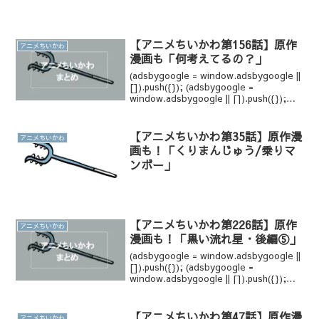
【アニメちいかわ第156話】原作
アニメちいかわ
漫画も「何考えてるの？」
(adsbygoogle = window.adsbygoogle ||
[]).push({}); (adsbygoogle =
window.adsbygoogle || []).push({});
(adsbygoogle = win...
【アニメちいかわ第35話】原作漫
アニメちいかわ
画も！「くりまんじゅう/乗りマ
ンボー」
【アニメちいかわ第226話】原作
アニメちいかわ
漫画も！「黒い流れ星・後編⑤」
(adsbygoogle = window.adsbygoogle ||
[]).push({}); (adsbygoogle =
window.adsbygoogle || []).push({});
(adsbygoogle = win...
【アニメちいかわ第47話】原作漫
アニメちいかわ