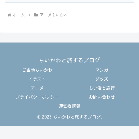
ホーム
アニメちいかわ
ちいかわと旅するブログ
ご当地ちいかわ
マンガ
イラスト
グッズ
アニメ
ちい活と旅行
プライバシーポリシー
お問い合わせ
運営者情報
© 2023 ちいかわと旅するブログ.