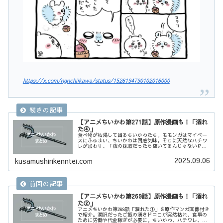
https://x.com/ngnchiikawa/status/1526194790102016000
【アニメちいかわ第271話】原作漫画も！「涸れ
た④」
食べ物が枯渇して困るちいかわたち。モモンガはマイペー
スにふるまい、ちいかわは困惑気味。そこに天然なハチワ
レが加わり、「夜の採取だったら空いてるんじゃない⁉︎」
と提案。三者三様の行動ややり取りが絡み合い、ほのぼの
＆笑える日常が展開される、楽しいドタバタ回です。
2025.09.06
kusamushirikenntei.com
【アニメちいかわ第269話】原作漫画も！「涸れ
た②」
アニメちいかわ第268話「涸れた①」を原作マンガ画像付き
で紹介。潤沢だったご飯の湧きドコロが突然枯れ、食事の
ために労働や代金稼ぎが必要に。ちいかわ、ハチワレ、う