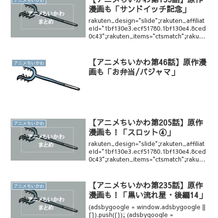
アニメちいかわ
漫画も「サンドイッチ記念」
rakuten_design="slide";rakuten_affiliat
eId="1bf130e3.ecf51780.1bf130e4.8ced
0c43";rakuten_items="ctsmatch";rakute
n_genreI...
【アニメちいかわ第46話】原作漫
アニメちいかわ
画も「お弁当/パジャマ」
【アニメちいかわ第205話】原作
アニメちいかわ
漫画も！「スロット④」
rakuten_design="slide";rakuten_affiliat
eId="1bf130e3.ecf51780.1bf130e4.8ced
0c43";rakuten_items="ctsmatch";rakute
n_genreI...
【アニメちいかわ第235話】原作
アニメちいかわ
漫画も！「黒い流れ星・後編14」
(adsbygoogle = window.adsbygoogle ||
[]).push({}); (adsbygoogle =