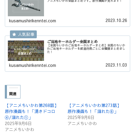
アニメちいかわ全話まとめです。原作漫画が見れます！
2023.10.26
kusamushirikenntei.com
ご当地キーホルダー全国まとめ
【全国ちいかわご当地キーホルダーまとめ】全国のちいか
わご当地キーホルダーを都道府県ごとに全種類まとめまし
た！
2023.11.03
kusamushirikenntei.com
関連
【アニメちいかわ第268話】
【アニメちいかわ第273話】
原作漫画も！「湧きドコロ
原作漫画も！「涸れた⑥」
④/涸れた①」
2025年9月6日
2025年9月6日
アニメちいかわ
アニメちいかわ