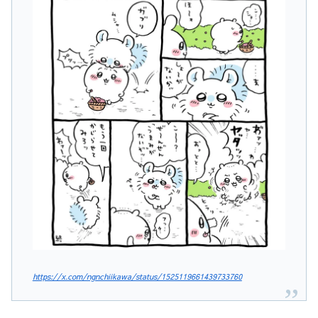
https://x.com/ngnchiikawa/status/1525119661439733760