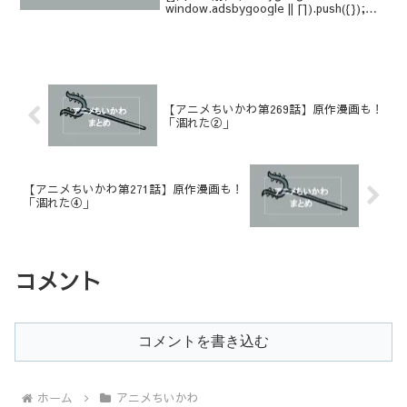
window.adsbygoogle || []).push({});
(adsbygoogle = win...
【アニメちいかわ第269話】原作漫画も！
「涸れた②」
【アニメちいかわ第271話】原作漫画も！
「涸れた④」
コメント
コメントを書き込む
ホーム
アニメちいかわ