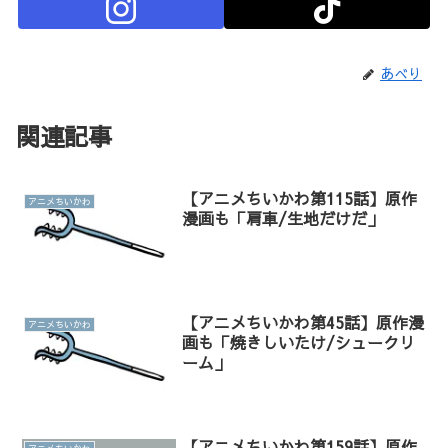
あべり
関連記事
【アニメちいかわ第115話】原作
アニメちいかわ
漫画も「肩車/生地だけだ」
【アニメちいかわ第45話】原作漫
アニメちいかわ
画も「焼きしいたけ/シュークリ
ーム」
【アニメちいかわ第159話】原作