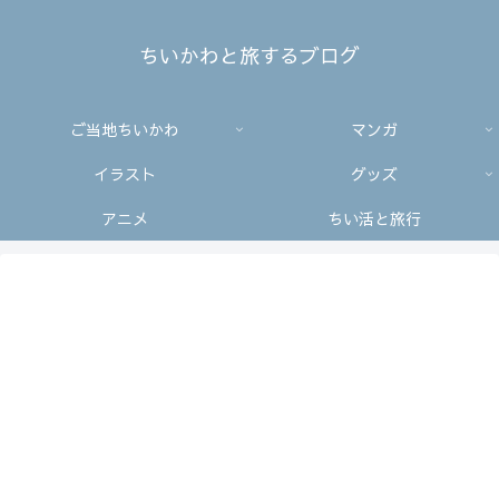
ちいかわと旅するブログ
ご当地ちいかわ
マンガ
イラスト
グッズ
アニメ
ちい活と旅行