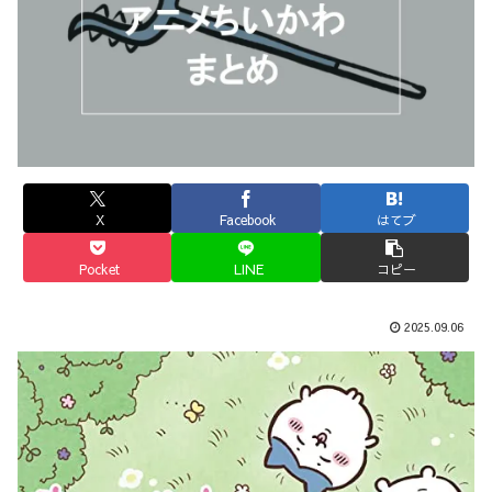
X
Facebook
はてブ
Pocket
LINE
コピー
2025.09.06