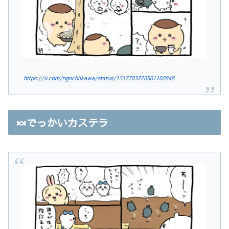
https://x.com/ngnchiikawa/status/1517703720561102848
🍬でっかいカステラ