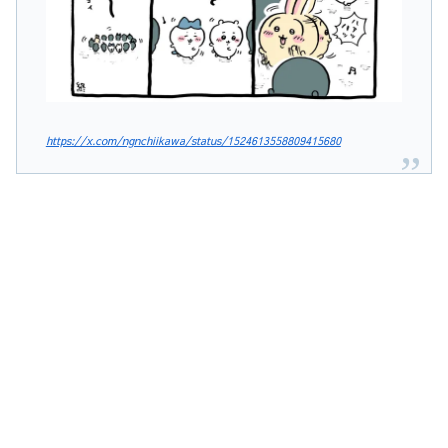
https://x.com/ngnchiikawa/status/1524613558809415680