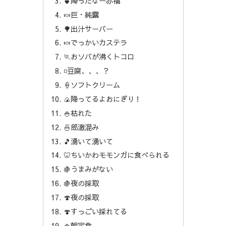
🍵降ったなー赤福
🍬巨・純露
🌳出汁サーバー
🍬でっかいカステラ
🏃おソバが沸くトコロ
◽️豆腐、、、？
🍦ソフトクリーム
🍙降ってるよおにぎり！
🍚枯れた
🍜郎激混み
🎵湧いて湧いて
🦷ちいかわモモンガに食べられる
🍇うまみがない
🍇夜の採取
🍄夜の採取
🍄すっごい採れてる
🍚朝定食