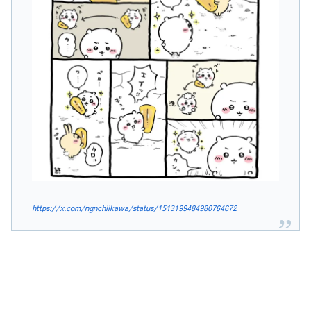
https://x.com/ngnchiikawa/status/1513199484980764672