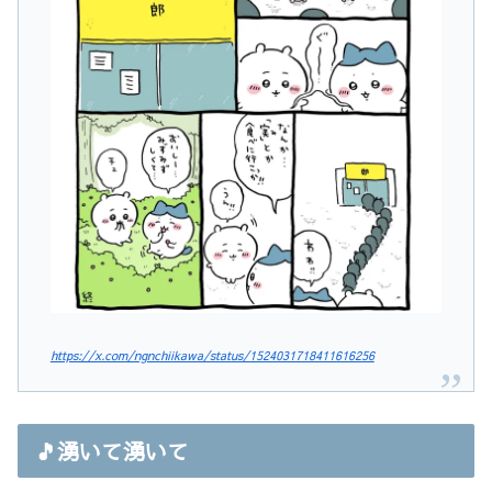
https://x.com/ngnchiikawa/status/1524031718411616256
🎵湧いて湧いて