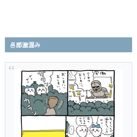
🍜郎激混み