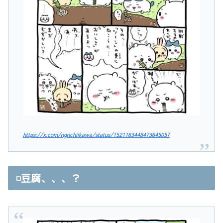
https://x.com/ngnchiikawa/status/1521163448473645057
◽️豆腐、、、？