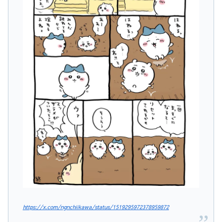
https://x.com/ngnchiikawa/status/1519295972378959872