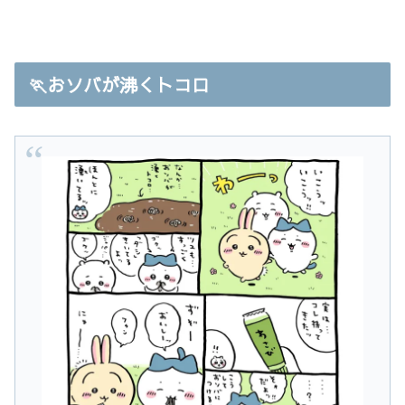
🏃おソバが沸くトコロ