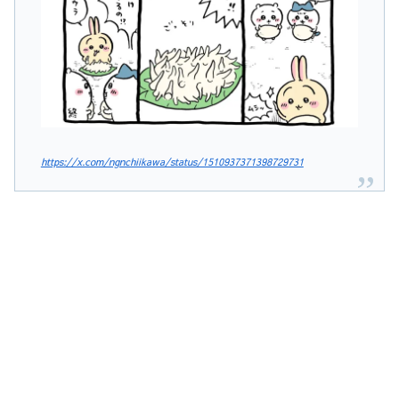
https://x.com/ngnchiikawa/status/1510937371398729731