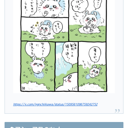
https://x.com/ngnchiikawa/status/1509561096759242752