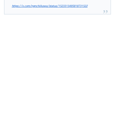
https://x.com/ngnchiikawa/status/1523313495818731522