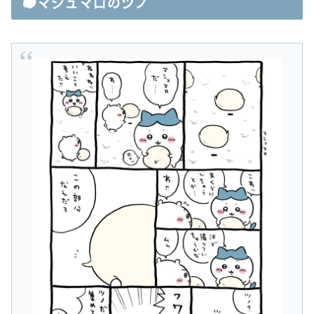
☁️マシュマロのツノ