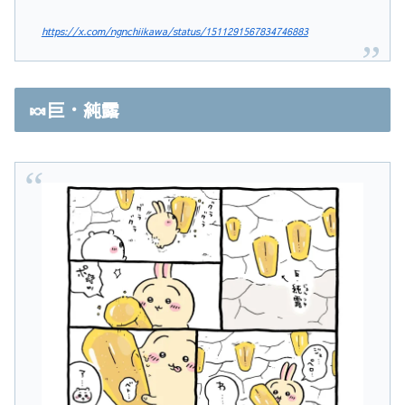
https://x.com/ngnchiikawa/status/1511291567834746883
🍬巨・純露