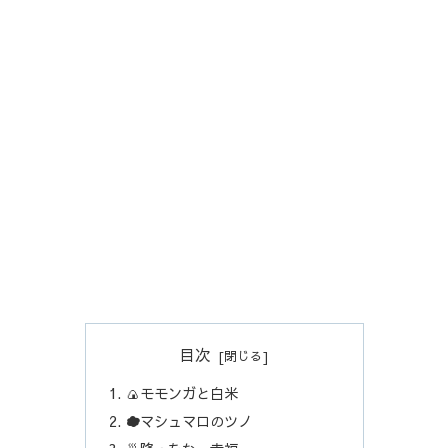
目次
🍙モモンガと白米
☁️マシュマロのツノ