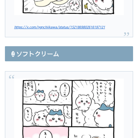
https://x.com/ngnchiikawa/status/1521869802616197121
🍦ソフトクリーム