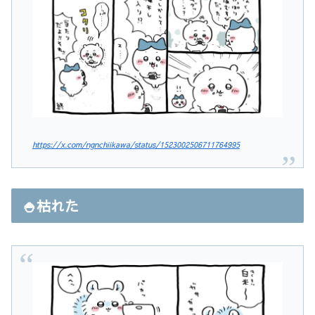
https://x.com/ngnchiikawa/status/1523002506711764995
🍚枯れた