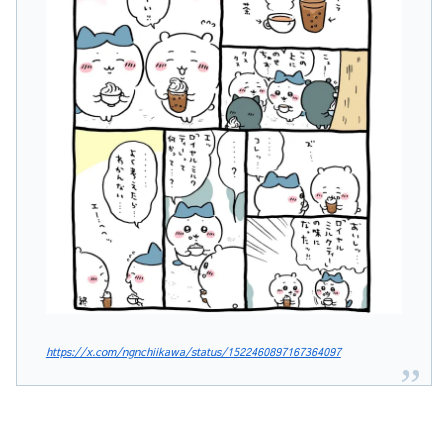
https://x.com/ngnchiikawa/status/1522460897167364097