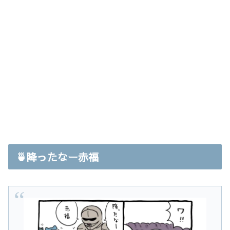
🍵降ったなー赤福