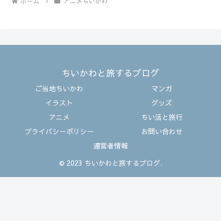
ホーム
アニメちいかわ
ちいかわと旅するブログ
ご当地ちいかわ
マンガ
イラスト
グッズ
アニメ
ちい活と旅行
プライバシーポリシー
お問い合わせ
運営者情報
© 2023 ちいかわと旅するブログ.