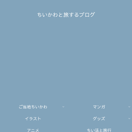
ちいかわと旅するブログ
ご当地ちいかわ
マンガ
イラスト
グッズ
アニメ
ちい活と旅行