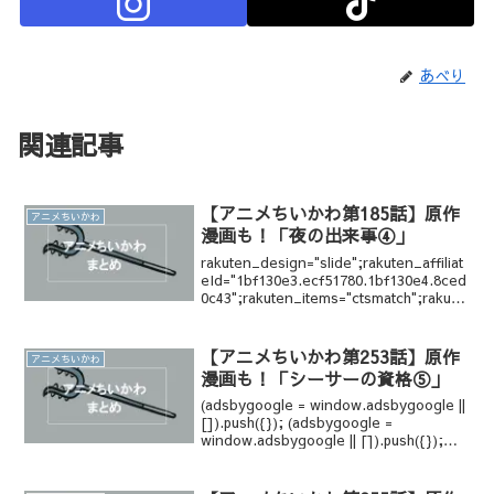
あべり
関連記事
【アニメちいかわ第185話】原作
アニメちいかわ
漫画も！「夜の出来事④」
rakuten_design="slide";rakuten_affiliat
eId="1bf130e3.ecf51780.1bf130e4.8ced
0c43";rakuten_items="ctsmatch";rakute
n_genreI...
【アニメちいかわ第253話】原作
アニメちいかわ
漫画も！「シーサーの資格⑤」
(adsbygoogle = window.adsbygoogle ||
[]).push({}); (adsbygoogle =
window.adsbygoogle || []).push({});
(adsbygoogle = win...