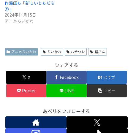
作漫画も「新しいともだち
⑦」
2024年11月15日
アニメちいかわ
アニメちいかわ
ちいかわ
ハチワレ
鎧さん
シェアする
X
Facebook
はてブ
Pocket
LINE
コピー
あべりをフォローする