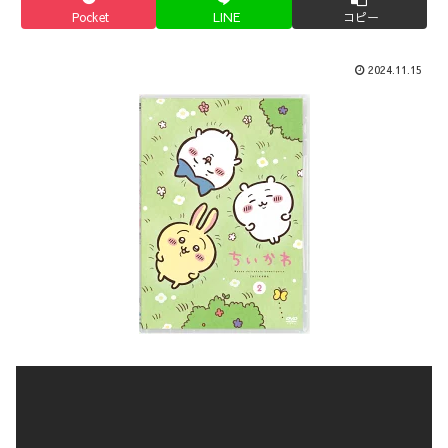
Pocket
LINE
コピー
2024.11.15