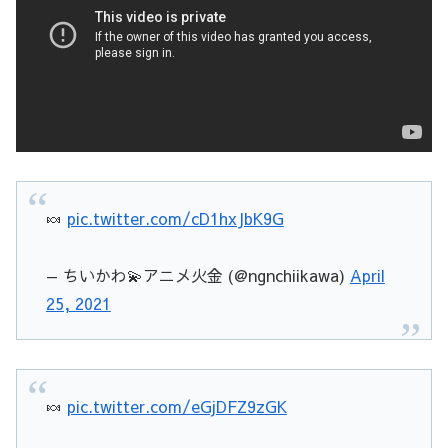
🍬
pic.twitter.com/cD1hxJbK9G
— ちいかわ💫アニメ火金 (@ngnchiikawa)
April
25, 2021
🍬
pic.twitter.com/eGjDFZ9zGK