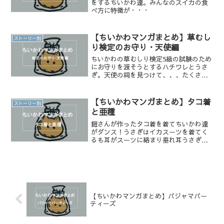
をするちいかわ達。みんなのスイカの食
べ方に特徴が・・・
【ちいかわマンガまとめ】草むし
ストーリー別
り検定のお守り・天使編
ちいかわの草むしり検定5級の試験のため
にお守りを渡そうとするハチワレとうさ
ぎ。天使の祠を見つけて、、、たくさん
のドーナツが登場するお話です！
【ちいかわマンガまとめ】タコ着
ストーリー別
と亜種
鎧さんが作ったタコ着を着てちいかわ達
がダンス！うさぎはイカスーツを着てく
るも耳がスーツに絡まり垂れ耳うさぎ
に！みんなでイメチェンして亜種に⁉︎
【ちいかわマンガまとめ】パジャマパー
ティーズ