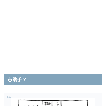
🍜助手⁉︎