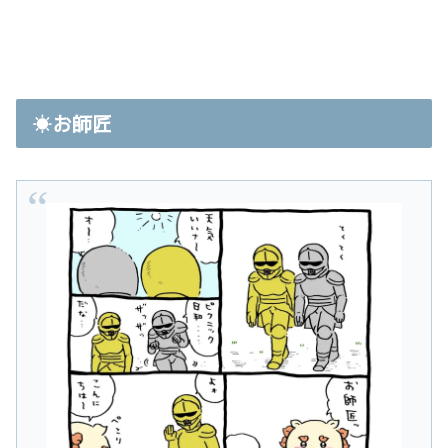
☀️お師匠