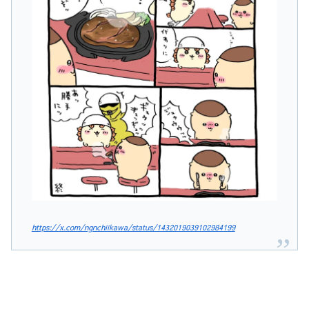
https://x.com/ngnchiikawa/status/1432019039102984199