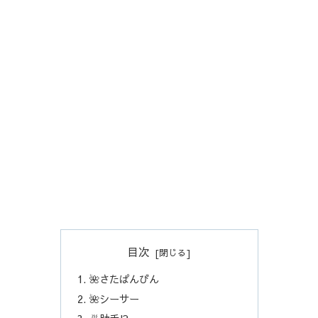
目次
🌺さたぱんびん
🌺シーサー