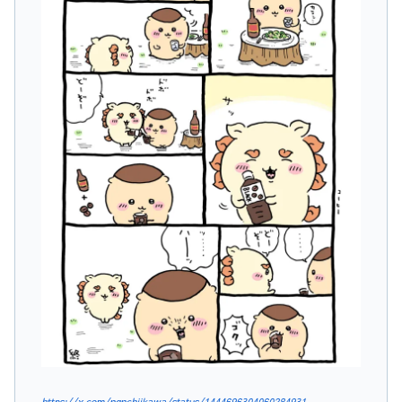
https://x.com/ngnchiikawa/status/1444696304060284931