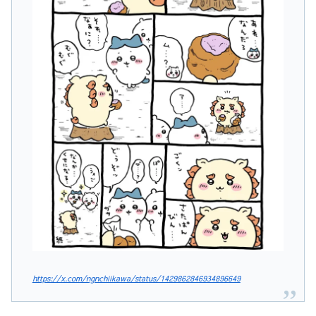
https://x.com/ngnchiikawa/status/1429862846934896649