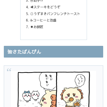
🍜助手⁉︎
🥩ステーキをどうぞ
🍞うずまきパンフレンチトースト
☕️コーヒーと泡盛
☀️お師匠
🌺さたぱんびん