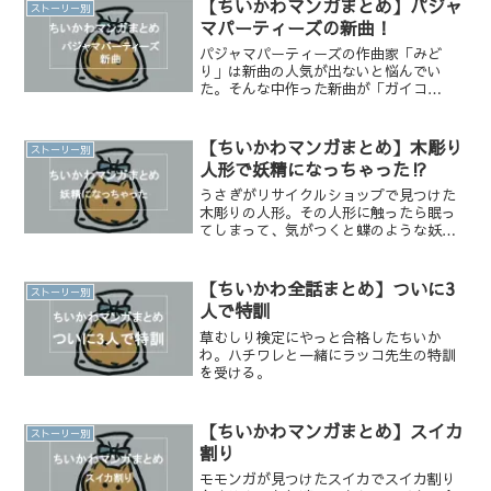
【ちいかわマンガまとめ】パジャ
ストーリー別
マパーティーズの新曲！
パジャマパーティーズの作曲家「みど
り」は新曲の人気が出ないと悩んでい
た。そんな中作った新曲が「ガイコ
ツ」。人気がないと思っていたが、偶然
見かけたファンの集まり「パ会」で
は・・・
【ちいかわマンガまとめ】木彫り
ストーリー別
人形で妖精になっちゃった⁉︎
うさぎがリサイクルショップで見つけた
木彫りの人形。その人形に触ったら眠っ
てしまって、気がつくと蝶のような妖精
になっていた！ちいかわ達は無事に元の
姿に戻れるのか⁉︎
【ちいかわ全話まとめ】ついに3
ストーリー別
人で特訓
草むしり検定にやっと合格したちいか
わ。ハチワレと一緒にラッコ先生の特訓
を受ける。
【ちいかわマンガまとめ】スイカ
ストーリー別
割り
モモンガが見つけたスイカでスイカ割り