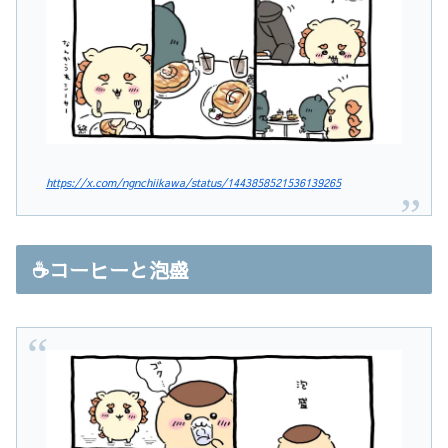
https://x.com/ngnchiikawa/status/1443858521536139265
☕️コーヒーと泡盛