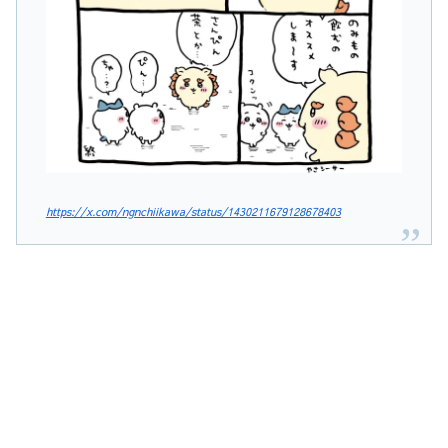
https://x.com/ngnchiikawa/status/1430211679128678403