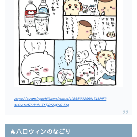
https://x.com/ngnchiikawa/status/1965433889901744295?
s=46&t=d7SrkubCTfTjRSDgYKLKsg
🐐ハロウィンのなごり