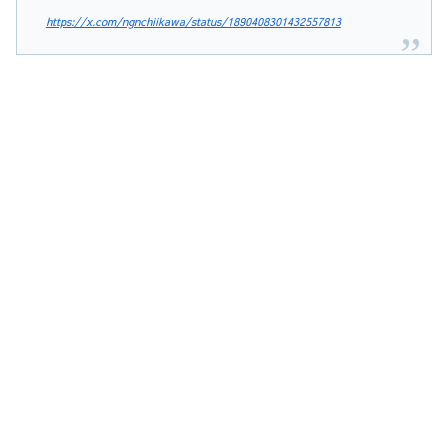
https://x.com/ngnchiikawa/status/1890408301432557813