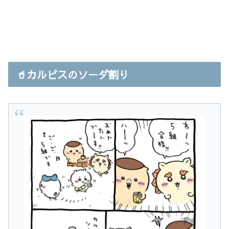
🥤カルピスのソーダ割り