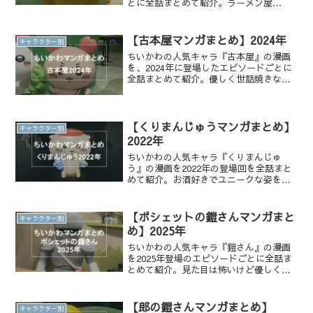
とに全話まとめて紹介。ラーメン屋
『郎』の店主として働く無口で優しい鎧
さんと、バイトのシーサーとの関係にも
注目。全話無料で一気読みできます！
【古本屋マンガまとめ】2024年
キャラクター別
ちいかわの人気キャラ『古本屋』の漫画
を、2024年に登場したエピソードごとに
全話まとめて紹介。優しく世話焼きな古
本屋は、モモンガと仲良くなる前はグレ
ーのモブキャラ。カニのカチューシャを
大切にしながら、モモンガの友達として
活躍する姿を無料で一気読みできます！
【くりまんじゅうマンガまとめ】
キャラクター別
2022年
ちいかわの人気キャラ『くりまんじゅ
う』の漫画を2022年の登場回を全話まと
めて紹介。お酒好きでユニークな姿を全
話無料で一気読みできます！
【ポシェットの鎧さんマンガまと
キャラクター別
め】2025年
ちいかわの人気キャラ『鎧さん』の漫画
を2025年登場のエピソードごとに全話ま
とめて紹介。見た目は怖いけど優しく物
作りが得意で、ちいかわ達の衣装にも注
目！全話無料で一気読みできます！
【郎の鎧さんマンガまとめ】
キャラクター別