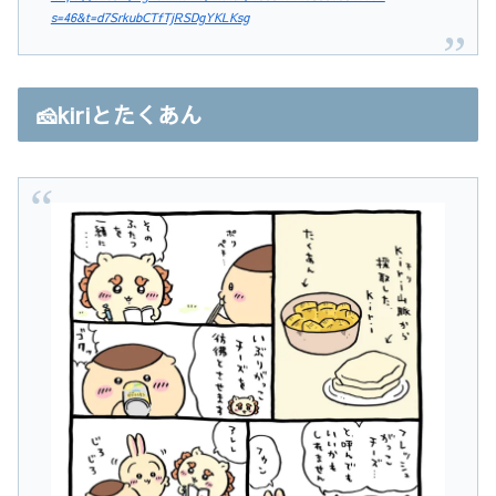
s=46&t=d7SrkubCTfTjRSDgYKLKsg
🧀kiriとたくあん