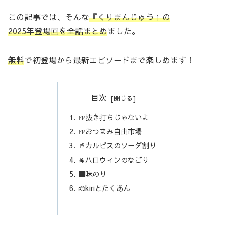
この記事では、そんな
『くりまんじゅう』の
2025年登場回を全話まとめ
ました。
無料
で初登場から最新エピソードまで楽しめます！
目次
🍺抜き打ちじゃないよ
🍺おつまみ自由市場
🥤カルピスのソーダ割り
🐐ハロウィンのなごり
⬛️味のり
🧀kiriとたくあん