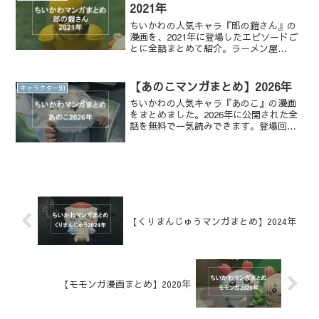
2021年
ちいかわの人気キャラ『郎の鎧さん』の
漫画を、2021年に登場したエピソードご
とに全話まとめて紹介。ラーメン屋
『郎』の店主として働く無口で優しい鎧
さんと、バイトのシーサーとの関係にも
注目。全話無料で一気読みできます！
【あのこマンガまとめ】2026年
キャラクター別
ちいかわの人気キャラ『あのこ』の漫画
をまとめました。2026年に公開された全
話を無料で一気読みできます。登場回や
ストーリーを振り返りたい方におすす
め！
【くりまんじゅうマンガまとめ】2024年
【モモンガ漫画まとめ】2020年