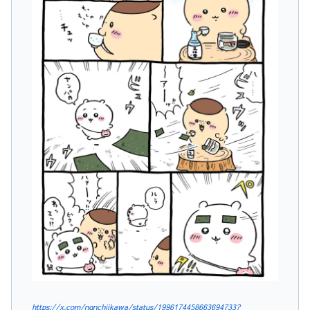
https://x.com/ngnchiikawa/status/1996174458663694733?