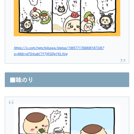
https://x.com/ngnchiikawa/status/1985771766808187336?
s=46&t=d7SrkubCTfTjRSDgYKLKsg
⬛️味のり