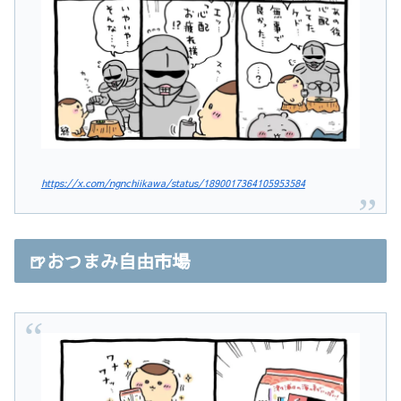
https://x.com/ngnchiikawa/status/1890017364105953584
🍺おつまみ自由市場