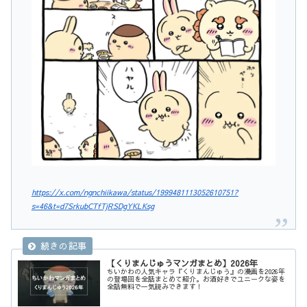
https://x.com/ngnchiikawa/status/1999481113052610751?
s=46&t=d7SrkubCTfTjRSDgYKLKsg
【くりまんじゅうマンガまとめ】2026年
ちいかわの人気キャラ『くりまんじゅう』の漫画を2026年
の登場回を全話まとめて紹介。お酒好きでユニークな姿を
全話無料で一気読みできます！