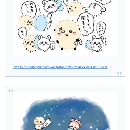
https://x.com/ngnchiikawa/status/1915789427458343239?s=12