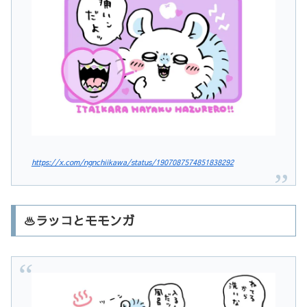
https://x.com/ngnchiikawa/status/1907087574851838292
♨️ラッコとモモンガ