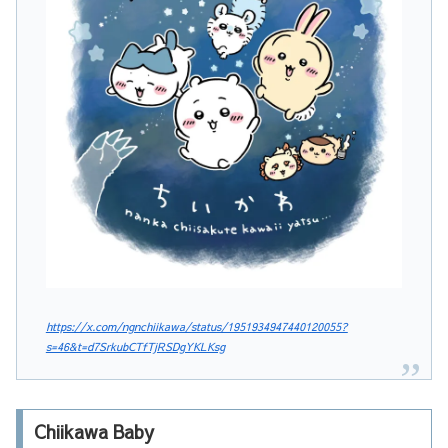
https://x.com/ngnchiikawa/status/1951934947440120055?
s=46&t=d7SrkubCTfTjRSDgYKLKsg
Chiikawa Baby