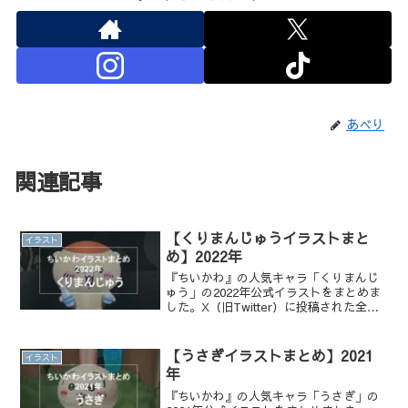
あべり
関連記事
【くりまんじゅうイラストまと
イラスト
め】2022年
『ちいかわ』の人気キャラ「くりまんじ
ゅう」の2022年公式イラストをまとめま
した。X（旧Twitter）に投稿された全イ
ラストを一覧でチェックでき、かわいい
表情や名シーンを振り返りたい方におす
すめです。
【うさぎイラストまとめ】2021
イラスト
年
『ちいかわ』の人気キャラ「うさぎ」の