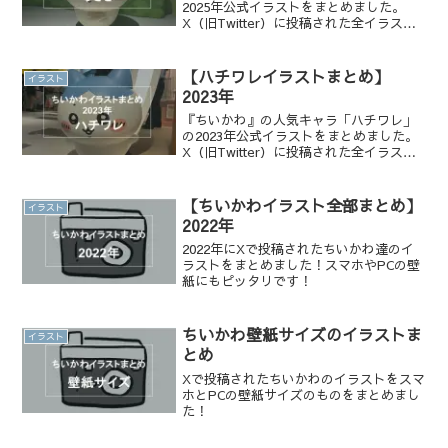
2025年公式イラストをまとめました。
X（旧Twitter）に投稿された全イラスト
を一覧でチェックでき、かわいい表情や
名シーンを振り返りたい方におすすめで
す。
【ハチワレイラストまとめ】
イラスト
2023年
『ちいかわ』の人気キャラ「ハチワレ」
の2023年公式イラストをまとめました。
X（旧Twitter）に投稿された全イラスト
を一覧でチェックでき、かわいい表情や
名シーンを振り返りたい方におすすめで
す。
【ちいかわイラスト全部まとめ】
イラスト
2022年
2022年にXで投稿されたちいかわ達のイ
ラストをまとめました！スマホやPCの壁
紙にもピッタリです！
ちいかわ壁紙サイズのイラストま
イラスト
とめ
Xで投稿されたちいかわのイラストをスマ
ホとPCの壁紙サイズのものをまとめまし
た！