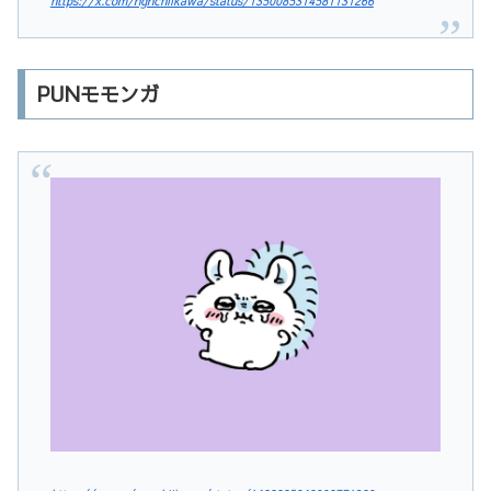
https://x.com/ngnchiikawa/status/1350085314581131266
PUNモモンガ