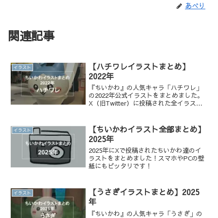
あべり
関連記事
【ハチワレイラストまとめ】
イラスト
2022年
『ちいかわ』の人気キャラ「ハチワレ」
の2022年公式イラストをまとめました。
X（旧Twitter）に投稿された全イラスト
を一覧でチェックでき、かわいい表情や
名シーンを振り返りたい方におすすめで
す。
【ちいかわイラスト全部まとめ】
イラスト
2025年
2025年にXで投稿されたちいかわ達のイ
ラストをまとめました！スマホやPCの壁
紙にもピッタリです！
【うさぎイラストまとめ】2025
イラスト
年
『ちいかわ』の人気キャラ「うさぎ」の